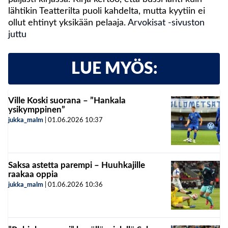
lähtikin Teatterilta puoli kahdelta, mutta kyytiin ei
ollut ehtinyt yksikään pelaaja.
Arvokisat -sivuston
juttu
LUE MYÖS:
Ville Koski suorana – ”Hankala
ysikymppinen”
jukka_malm
|
01.06.2026
10:37
Saksa astetta parempi – Huuhkajille
raakaa oppia
jukka_malm
|
01.06.2026
10:36