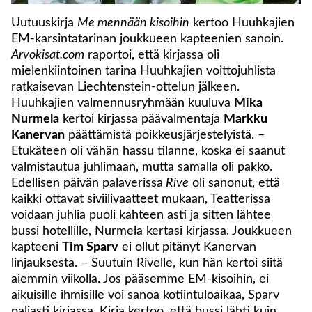
Uutuuskirja
Me mennään kisoihin
kertoo Huuhkajien
EM-karsintatarinan joukkueen kapteenien sanoin.
Arvokisat.com
raportoi, että kirjassa oli
mielenkiintoinen tarina Huuhkajien voittojuhlista
ratkaisevan Liechtenstein-ottelun jälkeen.
Huuhkajien valmennusryhmään kuuluva
Mika
Nurmela
kertoi kirjassa päävalmentaja
Markku
Kanervan
päättämistä poikkeusjärjestelyistä. –
Etukäteen oli vähän hassu tilanne, koska ei saanut
valmistautua juhlimaan, mutta samalla oli pakko.
Edellisen päivän palaverissa
Rive
oli sanonut, että
kaikki ottavat siviilivaatteet mukaan, Teatterissa
voidaan juhlia puoli kahteen asti ja sitten lähtee
bussi hotellille, Nurmela kertasi kirjassa. Joukkueen
kapteeni
Tim Sparv
ei ollut pitänyt Kanervan
linjauksesta. – Suutuin Rivelle, kun hän kertoi siitä
aiemmin viikolla. Jos pääsemme EM-kisoihin, ei
aikuisille ihmisille voi sanoa kotiintuloaikaa, Sparv
paljasti kirjassa. Kirja kertoo, että bussi lähti kuin