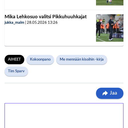
Mika Lehkosuo valitsi Pikkuhuuhkajat
jukka_malm
|
28.05.2026
13:26
AIHEET
Kokoonpano
Me mennään kisoihin -kirja
Tim Sparv
Jaa
1€ = 10€ arvosta
ilmaiskierroksia ilman