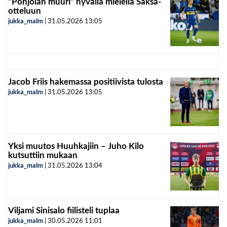
”Pohjolan muuri” hyvällä mielellä Saksa-
otteluun
jukka_malm
|
31.05.2026
13:05
Jacob Friis hakemassa positiivista tulosta
jukka_malm
|
31.05.2026
13:05
Yksi muutos Huuhkajiin – Juho Kilo
kutsuttiin mukaan
jukka_malm
|
31.05.2026
13:04
Viljami Sinisalo fiilisteli tuplaa
jukka_malm
|
30.05.2026
11:01