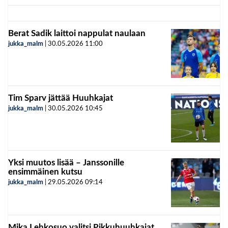
Berat Sadik laittoi nappulat naulaan
jukka_malm
|
30.05.2026
11:00
Tim Sparv jättää Huuhkajat
jukka_malm
|
30.05.2026
10:45
Yksi muutos lisää – Janssonille
ensimmäinen kutsu
jukka_malm
|
29.05.2026
09:14
Mika Lehkosuo valitsi Pikkuhuuhkajat