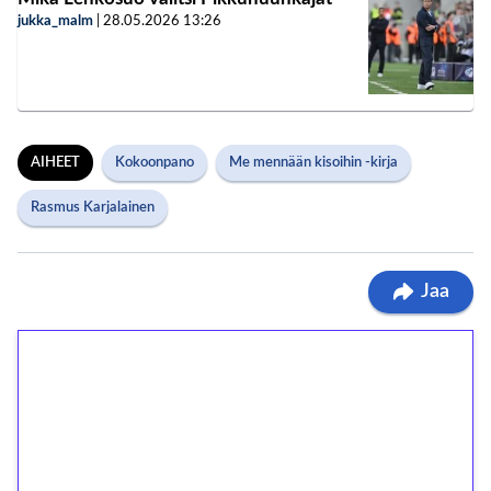
jukka_malm
|
28.05.2026
13:26
AIHEET
Kokoonpano
Me mennään kisoihin -kirja
Rasmus Karjalainen
Jaa
1€ = 10€ arvosta
ilmaiskierroksia ilman
kierrätystä!