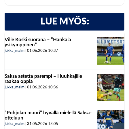
LUE MYÖS:
Ville Koski suorana – ”Hankala
ysikymppinen”
jukka_malm
|
01.06.2026
10:37
Saksa astetta parempi – Huuhkajille
raakaa oppia
jukka_malm
|
01.06.2026
10:36
”Pohjolan muuri” hyvällä mielellä Saksa-
otteluun
jukka_malm
|
31.05.2026
13:05