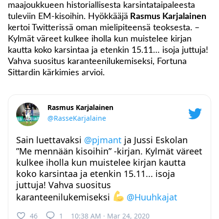
maajoukkueen historiallisesta karsintataipaleesta
tuleviin EM-kisoihin. Hyökkääjä
Rasmus Karjalainen
kertoi Twitterissä oman mielipiteensä teoksesta. –
Kylmät väreet kulkee iholla kun muistelee kirjan
kautta koko karsintaa ja etenkin 15.11… isoja juttuja!
Vahva suositus karanteenilukemiseksi, Fortuna
Sittardin kärkimies arvioi.
Rasmus Karjalainen
@RasseKarjalaine
Sain luettavaksi
@pjmant
ja Jussi Eskolan
”Me mennään kisoihin” -kirjan. Kylmät väreet
kulkee iholla kun muistelee kirjan kautta
koko karsintaa ja etenkin 15.11... isoja
juttuja! Vahva suositus
karanteenilukemiseksi
@Huuhkajat
46
1
10:38 AM · Mar 24, 2020