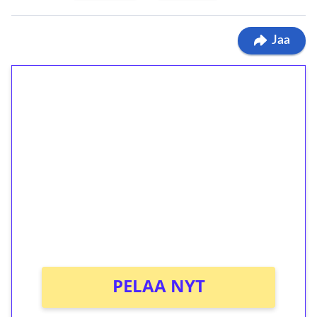
Jaa
1€ = 10€ arvosta
ilmaiskierroksia ilman
kierrätystä!
Talleta 1€
Saat heti 50 ilmaiskierrosta Tuohi 1000 -
peliin (arvo 0,20€ per kierros)!
Ei kierrätysvaatimusta!
PELAA NYT