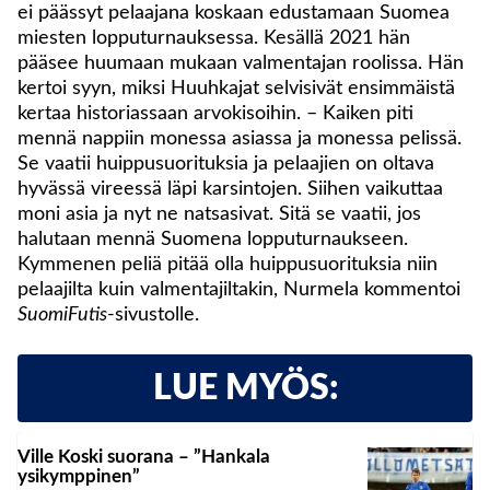
ei päässyt pelaajana koskaan edustamaan Suomea
miesten lopputurnauksessa. Kesällä 2021 hän
pääsee huumaan mukaan valmentajan roolissa. Hän
kertoi syyn, miksi Huuhkajat selvisivät ensimmäistä
kertaa historiassaan arvokisoihin. – Kaiken piti
mennä nappiin monessa asiassa ja monessa pelissä.
Se vaatii huippusuorituksia ja pelaajien on oltava
hyvässä vireessä läpi karsintojen. Siihen vaikuttaa
moni asia ja nyt ne natsasivat. Sitä se vaatii, jos
halutaan mennä Suomena lopputurnaukseen.
Kymmenen peliä pitää olla huippusuorituksia niin
pelaajilta kuin valmentajiltakin, Nurmela kommentoi
SuomiFutis
-sivustolle.
LUE MYÖS:
Ville Koski suorana – ”Hankala
ysikymppinen”