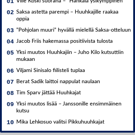
Ville Koski suorana – ”Hankala ysikymppinen”
Saksa astetta parempi – Huuhkajille raakaa
oppia
”Pohjolan muuri” hyvällä mielellä Saksa-otteluun
Jacob Friis hakemassa positiivista tulosta
Yksi muutos Huuhkajiin – Juho Kilo kutsuttiin
mukaan
Viljami Sinisalo fiilisteli tuplaa
Berat Sadik laittoi nappulat naulaan
Tim Sparv jättää Huuhkajat
Yksi muutos lisää – Janssonille ensimmäinen
kutsu
Mika Lehkosuo valitsi Pikkuhuuhkajat