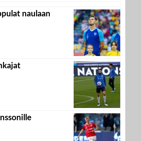
appulat naulaan
hkajat
nssonille