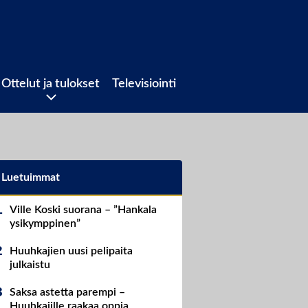
Ottelut ja tulokset
Televisiointi
Luetuimmat
Ville Koski suorana – ”Hankala
ysikymppinen”
Huuhkajien uusi pelipaita
julkaistu
Saksa astetta parempi –
Huuhkajille raakaa oppia