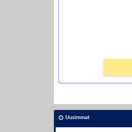
kierrätystä!
Talleta 1€
Saat heti 50 ilmaiskierr
kierros)!
Ei kierrätysvaatimusta!
Uusimmat