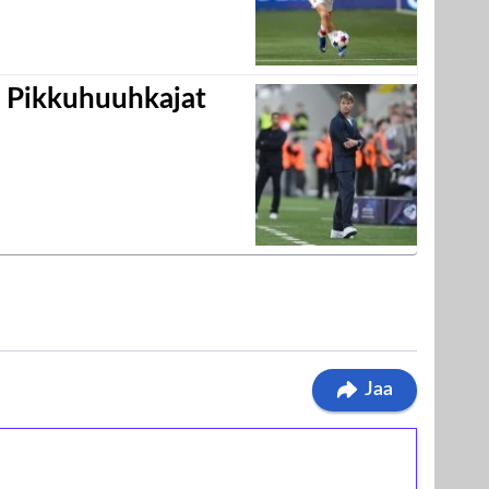
i Pikkuhuuhkajat
Jaa
ilmaiskierroksia ilman