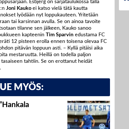
aloppusarjaan. Esbjerg on sarjataulukossa tällä
B:n
Joni Kauko
ei katso vielä tätä kautta
panokset lyödään nyt loppukauteen. Yritetään
raan tai karsinnan avulla. Se on ainoa tavoite
atsotaan tilanne sen jälkeen, Kauko sanoo
oukkueen kapteenin
Tim Sparvin
edustama FC
peräti 12 pisteen erolla ennen toisena olevaa FC
on pitävän loppuun asti. – Kyllä pitäisi aika
oita mestaruutta. Heillä on todella paljon
ä tasaiseen tahtiin. Se on erottanut heidät
.
LUE MYÖS:
 ”Hankala