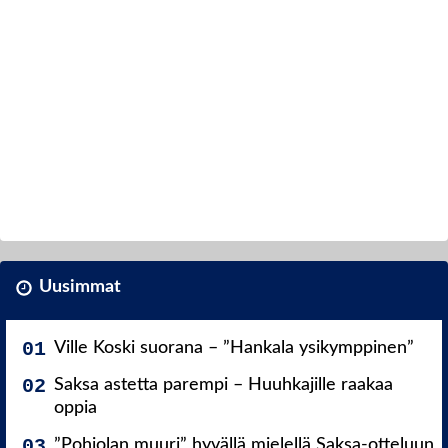
Uusimmat
Ville Koski suorana – ”Hankala ysikymppinen”
Saksa astetta parempi – Huuhkajille raakaa
oppia
”Pohjolan muuri” hyvällä mielellä Saksa-otteluun