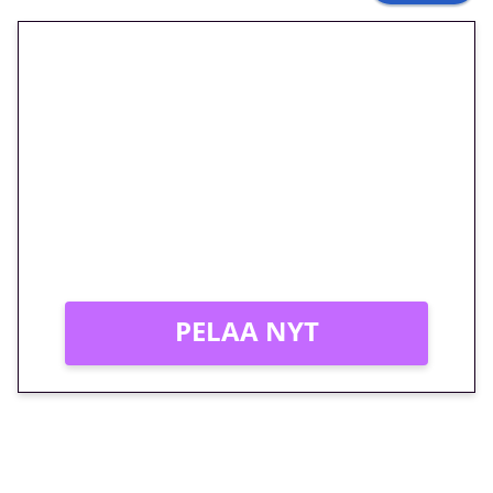
🎁 Huipputarjous jatkuu: 10
euron kierrätysvapaa
megakierros Reactoonz-
peliin – vain 1 eurolla!
Peli: Reactoonz
Vain uusille asiakkaille!
PELAA NYT