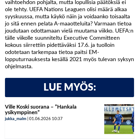
vaihtoehdon pohjalta, mutta lopullisia päätöksiä ei
ole tehty. UEFA Nations Leaguen olisi määrä alkaa
syyskuussa, mutta käykö näin ja voidaanko toisaalta
jo sitä ennen pelata A-maaotteluita? Varmaan tietoa
joudutaan odottamaan vielä muutama viikko. UEFA:n
tälle viikolle suunniteltu Executive Committeen
kokous siirrettiin pidettäväksi 17.6. ja tuolloin
odotetaan tarkempaa tietoa paitsi EM-
lopputurnauksesta kesällä 2021 myös tulevan syksyn
ohjelmasta.
LUE MYÖS:
Ville Koski suorana – ”Hankala
ysikymppinen”
jukka_malm
|
01.06.2026
10:37