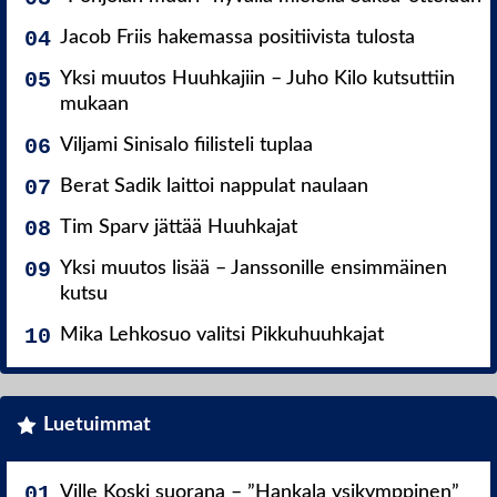
Jacob Friis hakemassa positiivista tulosta
Yksi muutos Huuhkajiin – Juho Kilo kutsuttiin
mukaan
Viljami Sinisalo fiilisteli tuplaa
Berat Sadik laittoi nappulat naulaan
Tim Sparv jättää Huuhkajat
Yksi muutos lisää – Janssonille ensimmäinen
kutsu
Mika Lehkosuo valitsi Pikkuhuuhkajat
Luetuimmat
Ville Koski suorana – ”Hankala ysikymppinen”