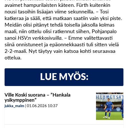
avaimet hampurilaisten käteen. Fürth kuitenkin
nousi tasoihin lisäajan viime sekunneilla. – Tosi
katkeraa ja sääli, että matkaan saatiin vain yksi piste.
Meidän olisi pitänyt tehdä toisella jaksolla kolmas
maali, niin ottelu olisi ratkennut siihen, Pohjanpalo
sanoi
HSV:n verkkosivuilla
. – Emme valitettavasti
siinä onnistuneet ja epäonnekkaasti tuli sitten vielä
2-2-maali. Nyt täytyy vain katsoa kohti seuraavaa
ottelua.
LUE MYÖS:
Ville Koski suorana – ”Hankala
ysikymppinen”
jukka_malm
|
01.06.2026
10:37