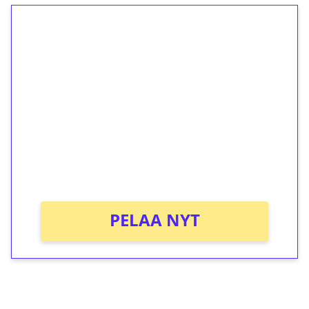
1€ = 10€ arvosta
ilmaiskierroksia ilman
kierrätystä!
Talleta 1€
Saat heti 50 ilmaiskierrosta Tuohi 1000 -
peliin (arvo 0,20€ per kierros)!
Ei kierrätysvaatimusta!
PELAA NYT