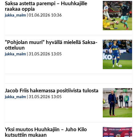
Saksa astetta parempi – Huuhkajille
raakaa oppia
jukka_malm
|
01.06.2026
10:36
”Pohjolan muuri” hyvällä mielellä Saksa-
otteluun
jukka_malm
|
31.05.2026
13:05
Jacob Friis hakemassa positiivista tulosta
jukka_malm
|
31.05.2026
13:05
Yksi muutos Huuhkajiin – Juho Kilo
kutsuttiin mukaan