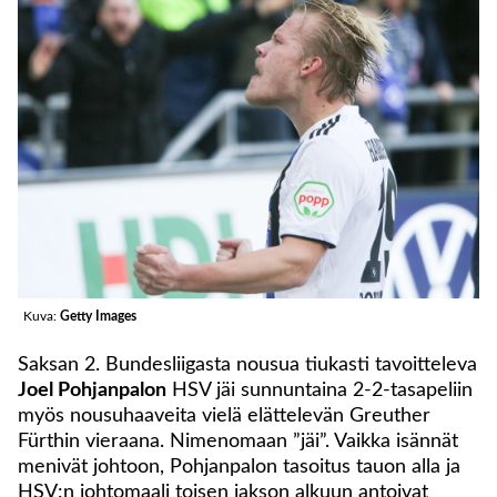
Kuva:
Getty Images
Saksan 2. Bundesliigasta nousua tiukasti tavoitteleva
Joel Pohjanpalon
HSV jäi sunnuntaina 2-2-tasapeliin
myös nousuhaaveita vielä elättelevän Greuther
Fürthin vieraana. Nimenomaan ”jäi”. Vaikka isännät
menivät johtoon, Pohjanpalon tasoitus tauon alla ja
HSV:n johtomaali toisen jakson alkuun antoivat