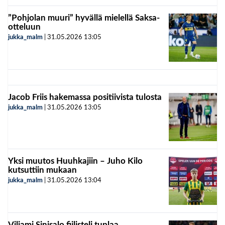
”Pohjolan muuri” hyvällä mielellä Saksa-
otteluun
jukka_malm
|
31.05.2026
13:05
Jacob Friis hakemassa positiivista tulosta
jukka_malm
|
31.05.2026
13:05
Yksi muutos Huuhkajiin – Juho Kilo
kutsuttiin mukaan
jukka_malm
|
31.05.2026
13:04
Viljami Sinisalo fiilisteli tuplaa