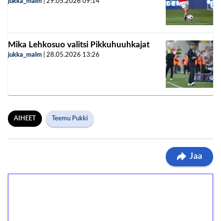
jukka_malm
|
29.05.2026
09:14
Mika Lehkosuo valitsi Pikkuhuuhkajat
jukka_malm
|
28.05.2026
13:26
AIHEET
Teemu Pukki
Jaa
1€ = 10€ arvosta
ilmaiskierroksia ilman