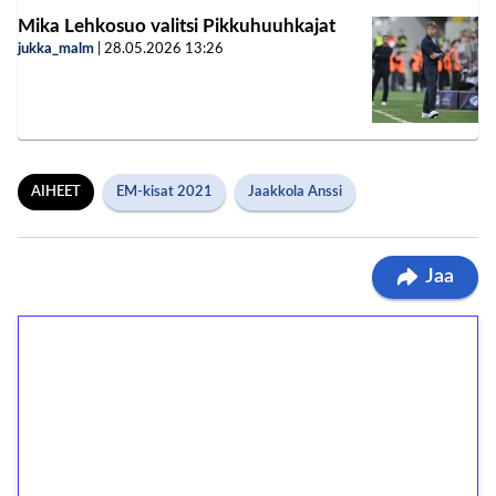
Mika Lehkosuo valitsi Pikkuhuuhkajat
jukka_malm
|
28.05.2026
13:26
AIHEET
EM-kisat 2021
Jaakkola Anssi
Jaa
1€ = 10€ arvosta
ilmaiskierroksia ilman
kierrätystä!
Talleta 1€