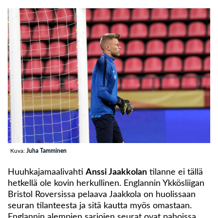
Kuva:
Juha Tamminen
Huuhkajamaalivahti
Anssi Jaakkolan
tilanne ei tällä
hetkellä ole kovin herkullinen. Englannin Ykkösliigan
Bristol Roversissa pelaava Jaakkola on huolissaan
seuran tilanteesta ja sitä kautta myös omastaan.
Englannin alempien sarjojen seurat ovat pahoissa