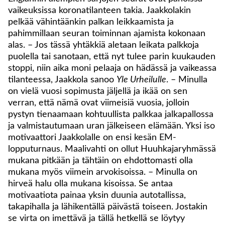
vaikeuksissa koronatilanteen takia. Jaakkolakin
pelkää vähintäänkin palkan leikkaamista ja
pahimmillaan seuran toiminnan ajamista kokonaan
alas. – Jos tässä yhtäkkiä aletaan leikata palkkoja
puolella tai sanotaan, että nyt tulee parin kuukauden
stoppi, niin aika moni pelaaja on hädässä ja vaikeassa
tilanteessa, Jaakkola sanoo
Yle Urheilulle
. – Minulla
on vielä vuosi sopimusta jäljellä ja ikää on sen
verran, että nämä ovat viimeisiä vuosia, jolloin
pystyn tienaamaan kohtuullista palkkaa jalkapallossa
ja valmistautumaan uran jälkeiseen elämään. Yksi iso
motivaattori Jaakkolalle on ensi kesän EM-
lopputurnaus. Maalivahti on ollut Huuhkajaryhmässä
mukana pitkään ja tähtäin on ehdottomasti olla
mukana myös viimein arvokisoissa. – Minulla on
hirveä halu olla mukana kisoissa. Se antaa
motivaatiota painaa yksin duunia autotallissa,
takapihalla ja lähikentällä päivästä toiseen. Jostakin
se virta on imettävä ja tällä hetkellä se löytyy