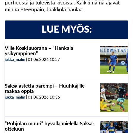
perheestä ja tulevista kisoista. Kaikki nämä ajavat
minua eteenpäin, Jaakkola naulaa.
LUE MYÖS:
Ville Koski suorana – ”Hankala
ysikymppinen”
jukka_malm
|
01.06.2026
10:37
Saksa astetta parempi – Huuhkajille
raakaa oppia
jukka_malm
|
01.06.2026
10:36
”Pohjolan muuri” hyvällä mielellä Saksa-
otteluun