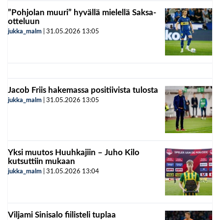
”Pohjolan muuri” hyvällä mielellä Saksa-
otteluun
jukka_malm
|
31.05.2026
13:05
Jacob Friis hakemassa positiivista tulosta
jukka_malm
|
31.05.2026
13:05
Yksi muutos Huuhkajiin – Juho Kilo
kutsuttiin mukaan
jukka_malm
|
31.05.2026
13:04
Viljami Sinisalo fiilisteli tuplaa