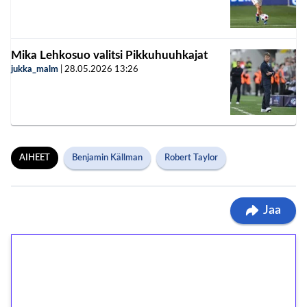
Mika Lehkosuo valitsi Pikkuhuuhkajat
jukka_malm
|
28.05.2026
13:26
AIHEET
Benjamin Källman
Robert Taylor
Jaa
1€ = 10€ arvosta
ilmaiskierroksia ilman
kierrätystä!