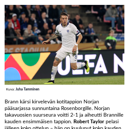
Kuva:
Juha Tamminen
Brann kärsi kirvelevän kotitappion Norjan
pääsarjassa sunnuntaina Rosenborgille. Norjan
takavuosien suurseura voitti 2-1 ja aiheutti Brannille
kauden ensimmäisen tappion.
Robert Taylor
pelasi
jälleen koko ottelun – hän on kuulunut koko kauden