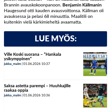
Brannin avauskokoonpanoon.
Benjamin Källmanin
Haugesund otti kauden avausvoittonsa. Källman oli
avauksessa ja pelasi 68 minuuttia. Maalitili on
kuitenkin vielä kärkimieheltä avaamatta.
LUE MYÖS:
Ville Koski suorana – ”Hankala
ysikymppinen”
jukka_malm
|
01.06.2026
10:37
Saksa astetta parempi – Huuhkajille
raakaa oppia
jukka_malm
|
01.06.2026
10:36