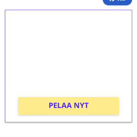
1€ = 10€ arvosta
ilmaiskierroksia ilman
kierrätystä!
Talleta 1€
Saat heti 50 ilmaiskierrosta Tuohi 1000 -
peliin (arvo 0,20€ per kierros)!
Ei kierrätysvaatimusta!
PELAA NYT