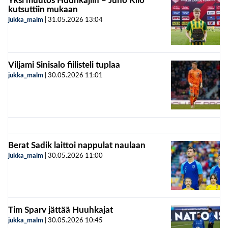
Yksi muutos Huuhkajiin – Juho Kilo
kutsuttiin mukaan
jukka_malm
|
31.05.2026
13:04
Viljami Sinisalo fiilisteli tuplaa
jukka_malm
|
30.05.2026
11:01
Berat Sadik laittoi nappulat naulaan
jukka_malm
|
30.05.2026
11:00
Tim Sparv jättää Huuhkajat
jukka_malm
|
30.05.2026
10:45