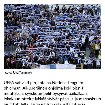
Kuva:
Juha Tamminen
UEFA vahvisti perjantaina Nations Leaguen
ohjelman. Alkuperäinen ohjelma koki pieniä
muutoksia: syyskuun pelit pysyivät paikallaan,
lokakuun ottelut lykkääntyivät päivällä ja marraskuun
pelit kahdella. Tämä johtuu siitä, että loka- ja