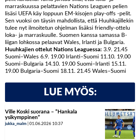
marraskuussa pelattavien Nations Leaguen pelien
lisäsi UEFA käy loppuun EM-kisojen play-offs -pelit.
Sen vuoksi on täysin mahdollista, että Huuhkajillekin
tulee nyt ilmoitetun ohjelman lisäksi friendly-ottelu
loka- ja marraskuulle. Suomen kanssa samassa B-
liigan lohkossa pelaavat Wales, Irlanti ja Bulgaria.
Huuhkajien ottelut Nations Leaguessa:
3.9. 21.45
Suomi–Wales 6.9. 19.00 Irlanti–Suomi 11.10. 19.00
Suomi–Bulgaria 14.10. 19.00 Suomi–Irlanti 15.11.
19.00 Bulgaria–Suomi 18.11. 21.45 Wales–Suomi
LUE MYÖS:
Ville Koski suorana – ”Hankala
ysikymppinen”
jukka_malm
|
01.06.2026
10:37