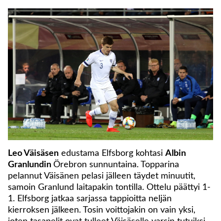
Leo Väisäsen
edustama Elfsborg kohtasi
Albin
Granlundin
Örebron sunnuntaina. Topparina
pelannut Väisänen pelasi jälleen täydet minuutit,
samoin Granlund laitapakin tontilla. Ottelu päättyi 1-
1. Elfsborg jatkaa sarjassa tappioitta neljän
kierroksen jälkeen. Tosin voittojakin on vain yksi,