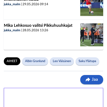
jukka_malm
|
29.05.2026
09:14
Mika Lehkosuo valitsi Pikkuhuuhkajat
jukka_malm
|
28.05.2026
13:26
AIHEET
Albin Granlund
Leo Väisänen
Saku Ylätupa
Jaa
1€ = 10€ arvosta
ilmaiskierroksia ilman