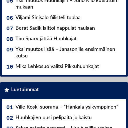
Yksi muutos Huuhkajiin – Juho Kilo kutsuttiin
mukaan
Viljami Sinisalo fiilisteli tuplaa
Berat Sadik laittoi nappulat naulaan
Tim Sparv jättää Huuhkajat
Yksi muutos lisää – Janssonille ensimmäinen
kutsu
Mika Lehkosuo valitsi Pikkuhuuhkajat
Luetuimmat
Ville Koski suorana – ”Hankala ysikymppinen”
Huuhkajien uusi pelipaita julkaistu