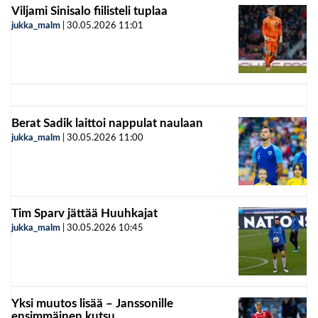
Viljami Sinisalo fiilisteli tuplaa
jukka_malm
|
30.05.2026
11:01
Berat Sadik laittoi nappulat naulaan
jukka_malm
|
30.05.2026
11:00
Tim Sparv jättää Huuhkajat
jukka_malm
|
30.05.2026
10:45
Yksi muutos lisää – Janssonille
ensimmäinen kutsu