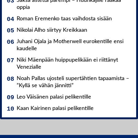
Saksa astetta parempi – Huuhkajille raakaa
oppia
Roman Eremenko taas vaihdosta sisään
Nikolai Alho siirtyy Kreikkaan
Juhani Ojala ja Motherwell eurokentille ensi
kaudelle
Niki Mäenpään huippupelikään ei riittänyt
Venezialle
Noah Pallas ujosteli supertähtien tapaamista –
”Kyllä se vähän jännitti”
Leo Väisänen palasi pelikentille
Kaan Kairinen palasi pelikentille