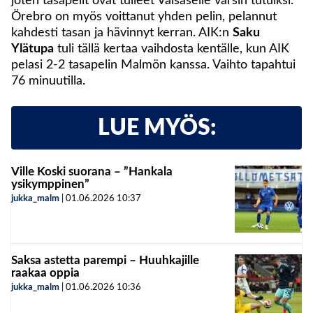
joten tasapelit ovat tulleet Väisäselle varsin tutuiksi.
Örebro on myös voittanut yhden pelin, pelannut
kahdesti tasan ja hävinnyt kerran. AIK:n
Saku
Ylätupa
tuli tällä kertaa vaihdosta kentälle, kun AIK
pelasi 2-2 tasapelin Malmön kanssa. Vaihto tapahtui
76 minuutilla.
LUE MYÖS:
Ville Koski suorana – ”Hankala
ysikymppinen”
jukka_malm
|
01.06.2026
10:37
Saksa astetta parempi – Huuhkajille
raakaa oppia
jukka_malm
|
01.06.2026
10:36