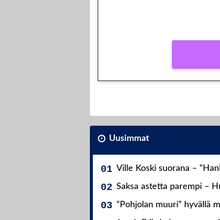
Peli: Reactoonz
Vain uusille asiakkaille!
Uusimmat
Ville Koski suorana – ”Ha
Saksa astetta parempi – Hu
”Pohjolan muuri” hyvällä m