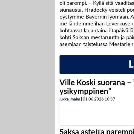
oli parempi. – Kyllä sitä vaadita
siunausta, Hradecky veisteli p
pystymme Bayernin lyömään. Ainak
me lähdemme ihan Leverkusenin
kohtaavat lauantaina iltapäiväll
kohti Saksan mestaruutta ja päin
asemiaan taistelussa Mestarien l
Ville Koski suorana –
ysikymppinen”
jukka_malm
|
01.06.2026
10:37
Saksa astetta parempi