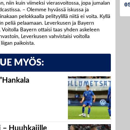
an, niin kuin viimeksi vierasvoitossa, jopa jumalan
odcastissa. – Olemme hyvässä iskussa ja
aan pelokkaalla pelityylillä niitä ei voita. Kyllä
 peliä pelaamaan. Leverkusen ja Bayern
ä. Voitolla Bayern ottaisi taas yhden askeleen
vastoin, Leverkusen vahvistaisi voitolla
iigan paikoista.
LUE MYÖS:
 ”Hankala
 – Huuhkajille