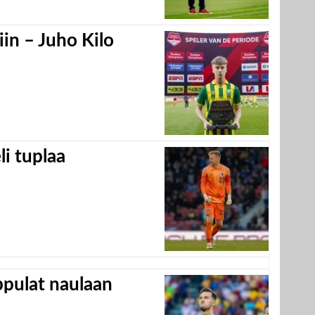
in – Juho Kilo
eli tuplaa
appulat naulaan