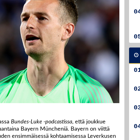
assa
Bundes-Luke -podcastissa
, että joukkue
uantaina Bayern Müncheniä. Bayern on viittä
kauden ensimmäisessä kohtaamisessa Leverkusen