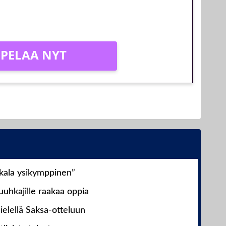
PELAA NYT
nkala ysikymppinen”
uhkajille raakaa oppia
ielellä Saksa-otteluun