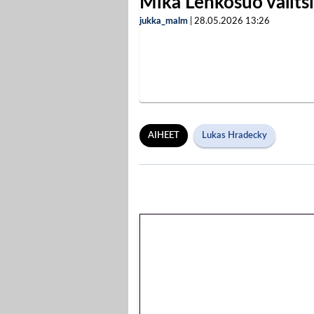
Mika Lehkosuo valits
jukka_malm
|
28.05.2026
13:26
AIHEET
Lukas Hradecky
🎁 Huipputarjous
kierrätysvapaa m
peliin – vain 1 eur