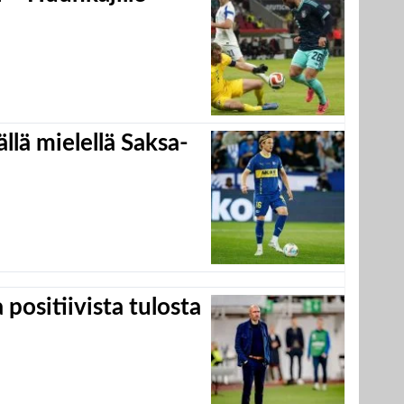
llä mielellä Saksa-
positiivista tulosta