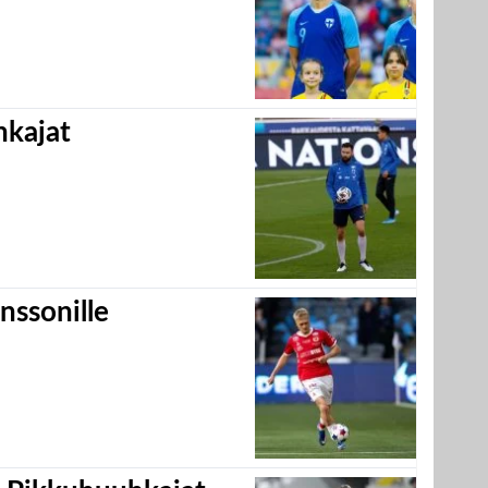
hkajat
nssonille