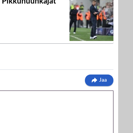
i Pikkuhuuhkajat
Jaa
 jatkuu: 10 euron
egakierros Reactoonz-
olla!