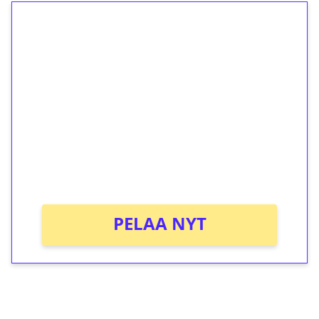
1€ = 10€ arvosta
ilmaiskierroksia ilman
kierrätystä!
Talleta 1€
Saat heti 50 ilmaiskierrosta Tuohi 1000 -
peliin (arvo 0,20€ per kierros)!
Ei kierrätysvaatimusta!
PELAA NYT