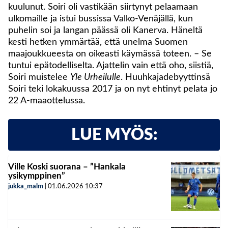
kuulunut. Soiri oli vastikään siirtynyt pelaamaan
ulkomaille ja istui bussissa Valko-Venäjällä, kun
puhelin soi ja langan päässä oli Kanerva. Häneltä
kesti hetken ymmärtää, että unelma Suomen
maajoukkueesta on oikeasti käymässä toteen. – Se
tuntui epätodelliselta. Ajattelin vain että oho, siistiä,
Soiri muistelee
Yle Urheilulle
. Huuhkajadebyyttinsä
Soiri teki lokakuussa 2017 ja on nyt ehtinyt pelata jo
22 A-maaottelussa.
LUE MYÖS:
Ville Koski suorana – ”Hankala
ysikymppinen”
jukka_malm
|
01.06.2026
10:37