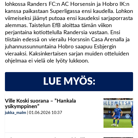
lohkossa Randers FC:n AC Horsensin ja Hobro IK:n
kanssa paikastaan Superligassa ensi kaudella. Lohkon
viimeiseksi jäänyt putoaa ensi kaudeksi sarjaporrasta
alemmas. Taistelun EfB aloittaa tämän viikon
perjantaina kotiottelulla Randersia vastaan. Ensi
tiistain edessä on vierailu Horsnsin Casa Arenalla ja
juhannussunnuntaina Hobro saapuu Esbjergin
vieraaksi. Kaksinkertaisen sarjan muiden otteluiden
ohjelmaa ei vielä ole lyöty lukkoon.
LUE MYÖS:
Ville Koski suorana – ”Hankala
ysikymppinen”
jukka_malm
|
01.06.2026
10:37