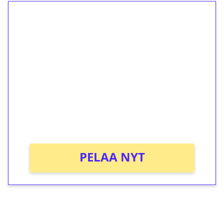
1€ = 10€ arvosta
ilmaiskierroksia ilman
kierrätystä!
Talleta 1€
Saat heti 50 ilmaiskierrosta Tuohi 1000 -
peliin (arvo 0,20€ per kierros)!
Ei kierrätysvaatimusta!
PELAA NYT