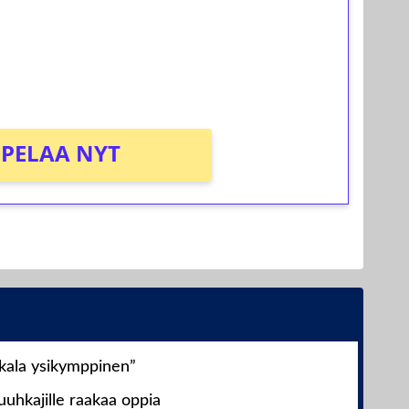
osta Tuohi 1000 -peliin (arvo 0,20€ per
PELAA NYT
nkala ysikymppinen”
uhkajille raakaa oppia