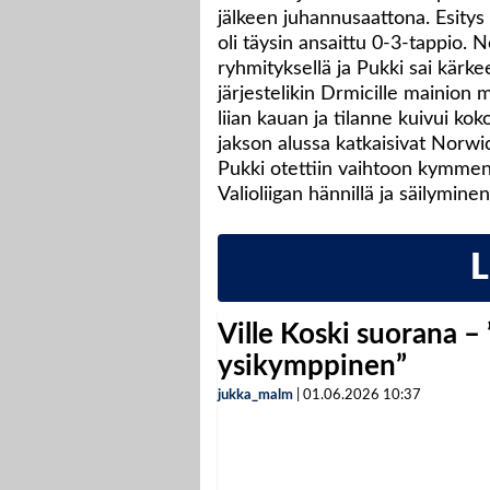
jälkeen juhannusaattona. Esitys
oli täysin ansaittu 0-3-tappio. 
ryhmityksellä ja Pukki sai kärke
järjestelikin Drmicille mainion 
liian kauan ja tilanne kuivui k
jakson alussa katkaisivat Norwic
Pukki otettiin vaihtoon kymme
Valioliigan hännillä ja säilymin
Ville Koski suorana –
ysikymppinen”
jukka_malm
|
01.06.2026
10:37