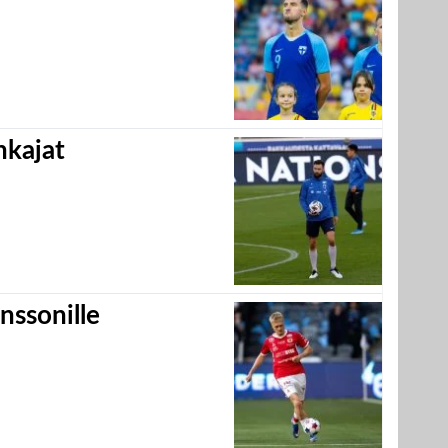
hkajat
nssonille