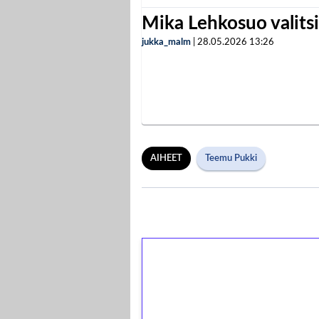
Mika Lehkosuo valits
jukka_malm
|
28.05.2026
13:26
AIHEET
Teemu Pukki
1€ = 10€ arvosta 
kierrätystä!