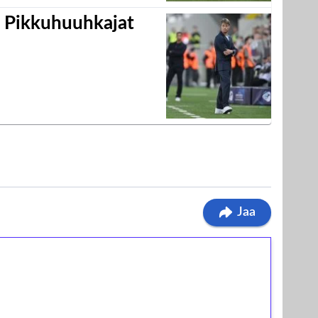
i Pikkuhuuhkajat
Jaa
ilmaiskierroksia ilman