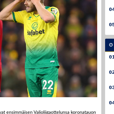
vat ensimmäisen Valioliigaottelunsa koronatauon