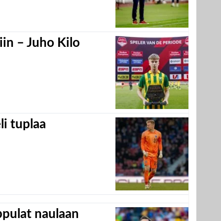
in – Juho Kilo
eli tuplaa
appulat naulaan