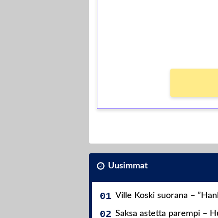
Talleta 1€
Saat heti 50 ilmaiskierr
kierros)!
Ei kierrätysvaatimusta!
Uusimmat
Ville Koski suorana – ”Ha
Saksa astetta parempi – Hu