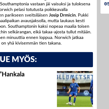
 Southamptonia vastaan jäi vaisuksi ja tuloksena
Norwich pelasi totutusta poikkeavalla
en parikseen sveitsiläisen
Josip Drmicin
. Pukki
maalipaikan avausjaksolla, mutta laukaus kesti
okoon. Southamptonin kaksi nopeaa maalia toisen
hin selkärangan, eikä takaa-ajosta tullut mitään.
nen minuuttia ennen loppua. Norwich jatkaa
en on yhä kivisemmän tien takana.
LUE MYÖS:
 ”Hankala