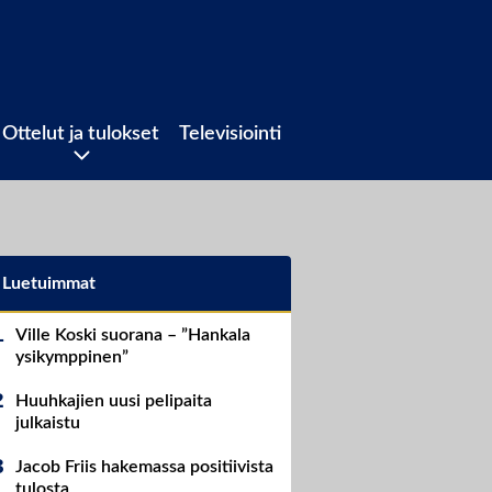
Ottelut ja tulokset
Televisiointi
Luetuimmat
Ville Koski suorana – ”Hankala
ysikymppinen”
Huuhkajien uusi pelipaita
julkaistu
Jacob Friis hakemassa positiivista
tulosta