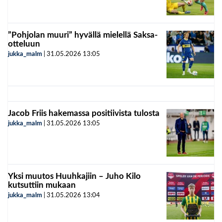
”Pohjolan muuri” hyvällä mielellä Saksa-
otteluun
jukka_malm
|
31.05.2026
13:05
Jacob Friis hakemassa positiivista tulosta
jukka_malm
|
31.05.2026
13:05
Yksi muutos Huuhkajiin – Juho Kilo
kutsuttiin mukaan
jukka_malm
|
31.05.2026
13:04