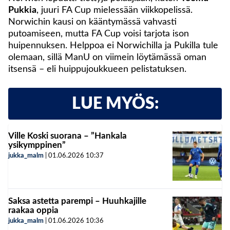
Pukkia
, juuri FA Cup mielessään viikkopelissä.
Norwichin kausi on kääntymässä vahvasti
putoamiseen, mutta FA Cup voisi tarjota ison
huipennuksen. Helppoa ei Norwichilla ja Pukilla tule
olemaan, sillä ManU on viimein löytämässä oman
itsensä – eli huippujoukkueen pelistatuksen.
LUE MYÖS:
Ville Koski suorana – ”Hankala
ysikymppinen”
jukka_malm
|
01.06.2026
10:37
Saksa astetta parempi – Huuhkajille
raakaa oppia
jukka_malm
|
01.06.2026
10:36