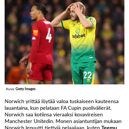
Kuva:
Getty Images
Norwich yrittää löytää valoa tuskaiseen kauteensa
lauantaina, kun pelataan FA Cupin puolivälierät.
Norwich saa kotiinsa vieraaksi kovavireisen
Manchester Unitedin. Monen asiantuntijan mukaan
Norwich lepuutti tiettyjä pelaajiaan, kuten
Teemu