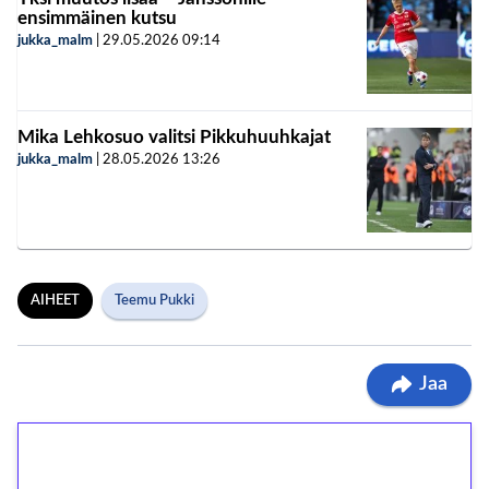
ensimmäinen kutsu
jukka_malm
|
29.05.2026
09:14
Mika Lehkosuo valitsi Pikkuhuuhkajat
jukka_malm
|
28.05.2026
13:26
AIHEET
Teemu Pukki
Jaa
1€ = 10€ arvosta