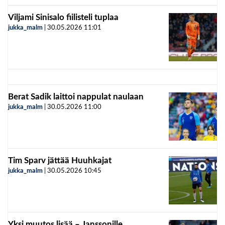
Viljami Sinisalo fiilisteli tuplaa
jukka_malm
|
30.05.2026
11:01
Berat Sadik laittoi nappulat naulaan
jukka_malm
|
30.05.2026
11:00
Tim Sparv jättää Huuhkajat
jukka_malm
|
30.05.2026
10:45
Yksi muutos lisää – Janssonille