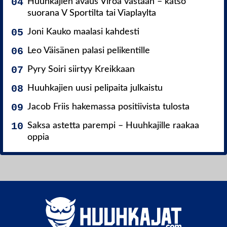
Huuhkajien avaus Viroa vastaan – katso
suorana V Sportilta tai Viaplaylta
Joni Kauko maalasi kahdesti
Leo Väisänen palasi pelikentille
Pyry Soiri siirtyy Kreikkaan
Huuhkajien uusi pelipaita julkaistu
Jacob Friis hakemassa positiivista tulosta
Saksa astetta parempi – Huuhkajille raakaa
oppia