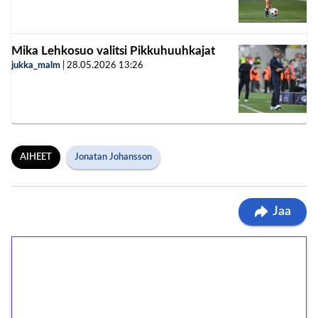
Mika Lehkosuo valitsi Pikkuhuuhkajat
jukka_malm
|
28.05.2026
13:26
AIHEET
Jonatan Johansson
Jaa
1€ = 10€ arvosta
ilmaiskierroksia ilman
kierrätystä!