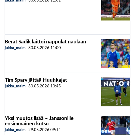
jukka_malm
|
30.05.2026
11:01
Berat Sadik laittoi nappulat naulaan
jukka_malm
|
30.05.2026
11:00
Tim Sparv jättää Huuhkajat
jukka_malm
|
30.05.2026
10:45
Yksi muutos lisää – Janssonille
ensimmäinen kutsu
jukka_malm
|
29.05.2026
09:14