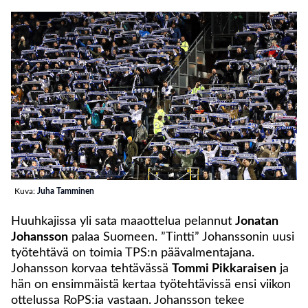
Kuva:
Juha Tamminen
Huuhkajissa yli sata maaottelua pelannut
Jonatan
Johansson
palaa Suomeen. ”Tintti” Johanssonin uusi
työtehtävä on toimia TPS:n päävalmentajana.
Johansson korvaa tehtävässä
Tommi Pikkaraisen
ja
hän on ensimmäistä kertaa työtehtävissä ensi viikon
ottelussa RoPS:ia vastaan. Johansson tekee