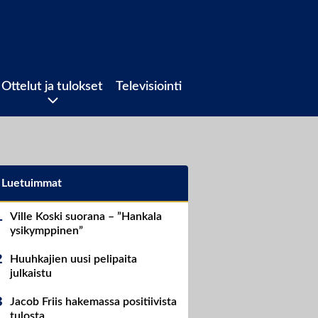
Ottelut ja tulokset
Televisiointi
Luetuimmat
Ville Koski suorana – ”Hankala
ysikymppinen”
Huuhkajien uusi pelipaita
julkaistu
Jacob Friis hakemassa positiivista
tulosta