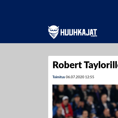
Robert Tayloril
Toimitus
06.07.2020
12:55