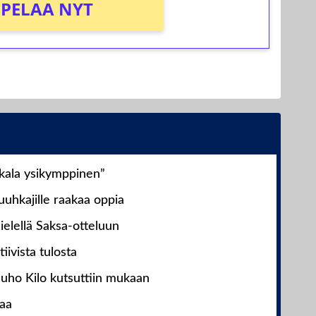
PELAA NYT
nkala ysikymppinen”
uhkajille raakaa oppia
ielellä Saksa-otteluun
iivista tulosta
Juho Kilo kutsuttiin mukaan
laa