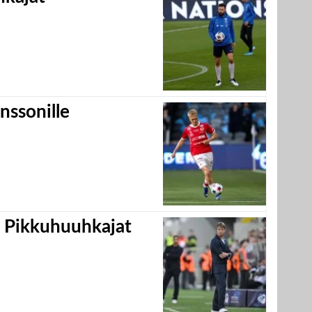
nssonille
i Pikkuhuuhkajat