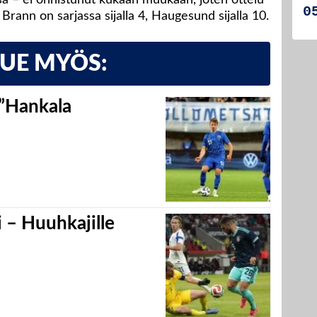
 Brann on sarjassa sijalla 4, Haugesund sijalla 10.
LUE MYÖS:
 ”Hankala
 – Huuhkajille