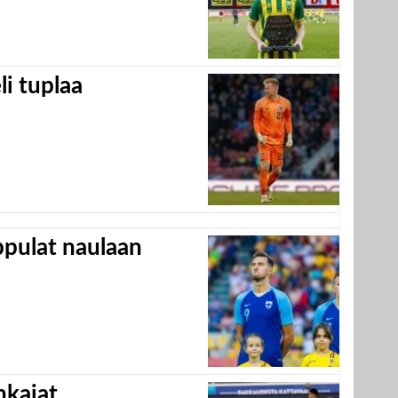
eli tuplaa
appulat naulaan
hkajat