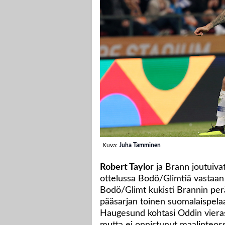
Kuva:
Juha Tamminen
Robert Taylor
ja Brann joutuiv
ottelussa Bodö/Glimtiä vastaan 
Bodö/Glimt kukisti Brannin perä
pääsarjan toinen suomalaispela
Haugesund kohtasi Oddin vierask
mutta ei onnistunut maalinteos