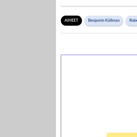
AIHEET
Benjamin Källman
Robe
1€ = 10€ arvosta 
kierrätystä!
Talleta 1€
Saat heti 50 ilmaiskierr
kierros)!
Ei kierrätysvaatimusta!