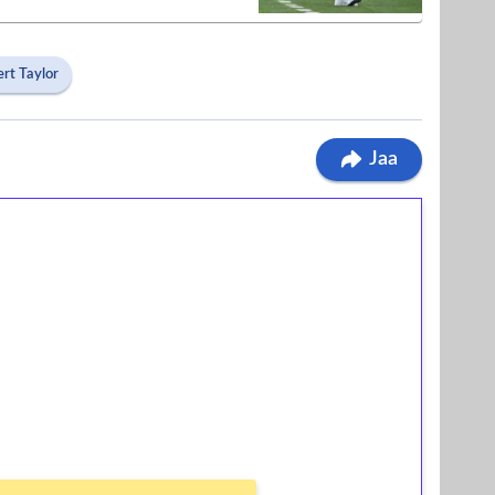
rt Taylor
Jaa
ilmaiskierroksia ilman
osta Tuohi 1000 -peliin (arvo 0,20€ per