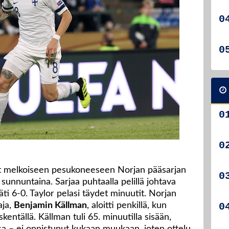
at melkoiseen pesukoneeseen Norjan pääsarjan
sunnuntaina. Sarjaa puhtaalla pelillä johtava
ti 6-0. Taylor pelasi täydet minuutit. Norjan
aja,
Benjamin Källman
, aloitti penkillä, kun
entällä. Källman tuli 65. minuutilla sisään,
sa – ei onnistunut kukaan muukaan, joten ottelu