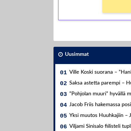
Uusimmat
Ville Koski suorana – ”Ha
Saksa astetta parempi – Hu
”Pohjolan muuri” hyvällä m
Jacob Friis hakemassa posit
Yksi muutos Huuhkajiin – 
Viljami Sinisalo fiilisteli tup