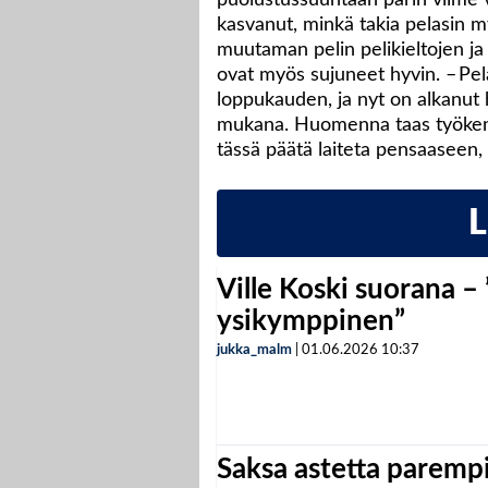
kasvanut, minkä takia pelasin 
muutaman pelin pelikieltojen ja
ovat myös sujuneet hyvin. – Pe
loppukauden, ja nyt on alkanut h
mukana. Huomenna taas työkengät
tässä päätä laiteta pensaaseen, F
Ville Koski suorana –
ysikymppinen”
jukka_malm
|
01.06.2026
10:37
Saksa astetta parempi