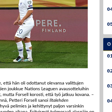
e, että hän oli odottanut olevansa valittujen
jien joukkue Nations Leaguen avausotteluihin
ut, mutta Forsell korosti, että työ jatkuu kovana. –
nnä, Petteri Forsell sanoi
Iltalehden
 hyvä pelimies ja kehittynyt paljon varsinkin
uoden aikana. Erityisesti työmoraali alaspäin on