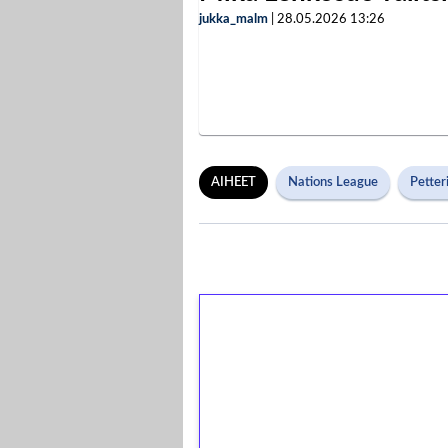
jukka_malm
|
28.05.2026
13:26
AIHEET
Nations League
Petteri
1€ = 10€ arvosta 
kierrätystä!
Talleta 1€
Saat heti 50 ilmaiskierr