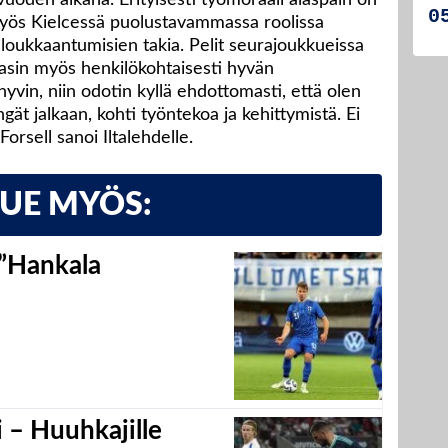
myös Kielcessä puolustavammassa roolissa
 loukkaantumisien takia. Pelit seurajoukkueissa
lasin myös henkilökohtaisesti hyvän
yvin, niin odotin kyllä ehdottomasti, että olen
 jalkaan, kohti työntekoa ja kehittymistä. Ei
orsell sanoi Iltalehdelle.
LUE MYÖS:
 ”Hankala
 – Huuhkajille