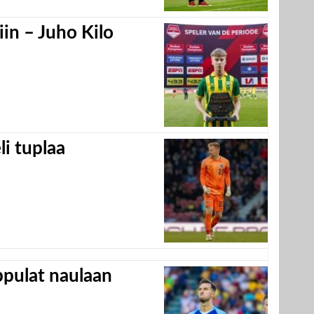
in – Juho Kilo
eli tuplaa
appulat naulaan