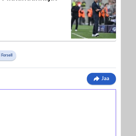
 Forsell
Jaa
ilmaiskierroksia ilman
osta Tuohi 1000 -peliin (arvo 0,20€ per