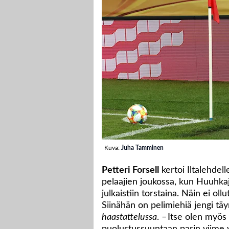
Kuva:
Juha Tamminen
Petteri Forsell
kertoi Iltalehdell
pelaajien joukossa, kun Huuhka
julkaistiin torstaina. Näin ei oll
Siinähän on pelimiehiä jengi täy
haastattelussa
. – Itse olen myös
puolustussuuntaan parin viime v