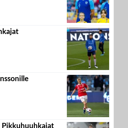
hkajat
nssonille
i Pikkuhuuhkajat