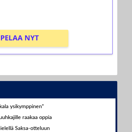
PELAA NYT
nkala ysikymppinen”
uhkajille raakaa oppia
ielellä Saksa-otteluun