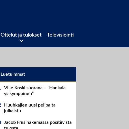
Ottelut ja tulokset
Televisiointi
Luetuimmat
Ville Koski suorana – ”Hankala
ysikymppinen”
Huuhkajien uusi pelipaita
julkaistu
Jacob Friis hakemassa positiivista
tulosta