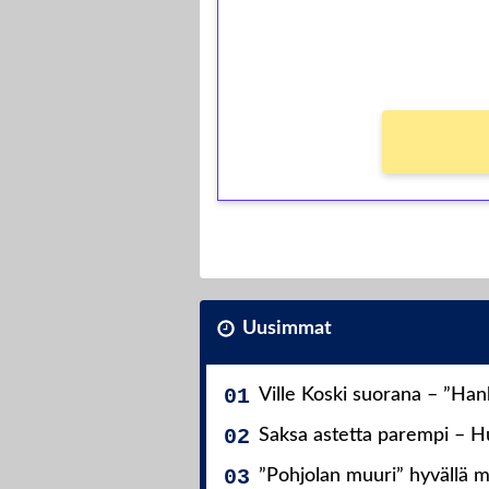
kierros)!
Ei kierrätysvaatimusta!
Uusimmat
Ville Koski suorana – ”Ha
Saksa astetta parempi – Hu
”Pohjolan muuri” hyvällä m