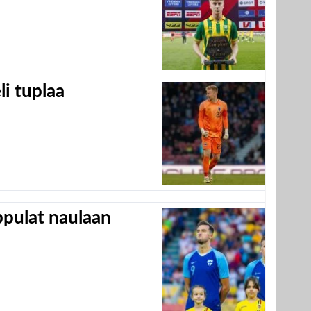
eli tuplaa
appulat naulaan