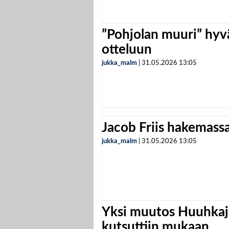
”Pohjolan muuri” hyvä
otteluun
jukka_malm
|
31.05.2026
13:05
Jacob Friis hakemassa 
jukka_malm
|
31.05.2026
13:05
Yksi muutos Huuhkaji
kutsuttiin mukaan