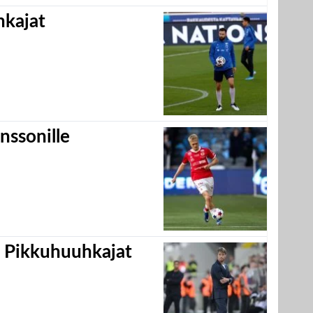
hkajat
nssonille
i Pikkuhuuhkajat