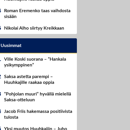
Roman Eremenko taas vaihdosta
sisään
Nikolai Alho siirtyy Kreikkaan
Uusimmat
Ville Koski suorana – ”Hankala
ysikymppinen”
Saksa astetta parempi –
Huuhkajille raakaa oppia
”Pohjolan muuri” hyvällä mielellä
Saksa-otteluun
Jacob Friis hakemassa positiivista
tulosta
Yksi muutos Huuhkajiin – Juho