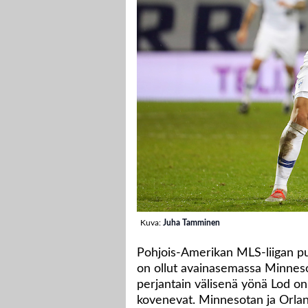
Kuva:
Juha Tamminen
Pohjois-Amerikan MLS-liigan pu
on ollut avainasemassa Minnesot
perjantain välisenä yönä Lod o
kovenevat. Minnesotan ja Orland