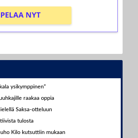
PELAA NYT
nkala ysikymppinen”
uhkajille raakaa oppia
ielellä Saksa-otteluun
iivista tulosta
Juho Kilo kutsuttiin mukaan