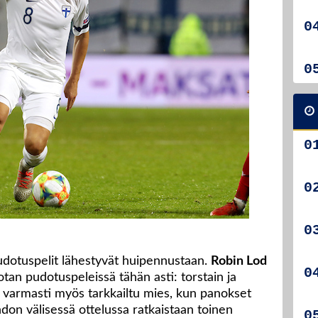
dotuspelit lähestyvät huipennustaan.
Robin Lod
an pudotuspeleissä tähän asti: torstain ja
n varmasti myös tarkkailtu mies, kun panokset
on välisessä ottelussa ratkaistaan toinen