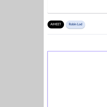
AIHEET
Robin Lod
1€ = 10€ arvosta 
kierrätystä!
Talleta 1€
Saat heti 50 ilmaiskierr
kierros)!
Ei kierrätysvaatimusta!