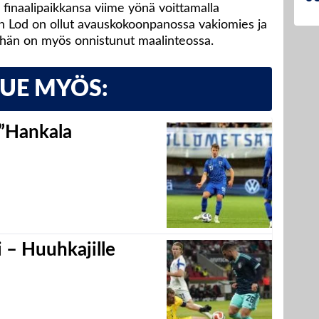
n finaalipaikkansa viime yönä voittamalla
in Lod on ollut avauskokoonpanossa vakiomies ja
 hän on myös onnistunut maalinteossa.
LUE MYÖS:
 ”Hankala
 – Huuhkajille