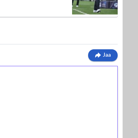
Jaa
ilmaiskierroksia ilman
osta Tuohi 1000 -peliin (arvo 0,20€ per