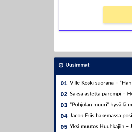
Uusimmat
Ville Koski suorana – ”Ha
Saksa astetta parempi – Hu
”Pohjolan muuri” hyvällä m
Jacob Friis hakemassa posit
Yksi muutos Huuhkajiin – 