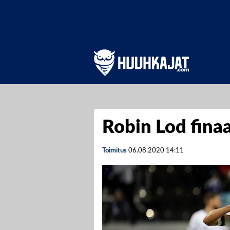
Robin Lod finaa
Toimitus
06.08.2020
14:11