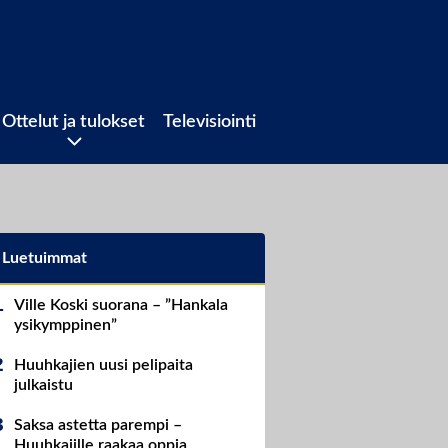
Ottelut ja tulokset
Televisiointi
Luetuimmat
Ville Koski suorana – ”Hankala
ysikymppinen”
Huuhkajien uusi pelipaita
julkaistu
Saksa astetta parempi –
Huuhkajille raakaa oppia