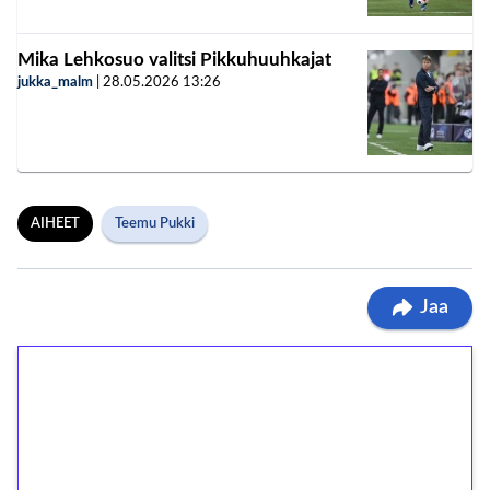
Mika Lehkosuo valitsi Pikkuhuuhkajat
jukka_malm
|
28.05.2026
13:26
AIHEET
Teemu Pukki
Jaa
1€ = 10€ arvosta
ilmaiskierroksia ilman
kierrätystä!