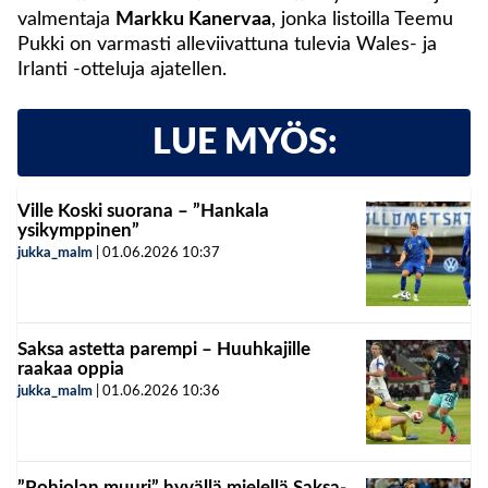
valmentaja
Markku Kanervaa
, jonka listoilla Teemu
Pukki on varmasti alleviivattuna tulevia Wales- ja
Irlanti -otteluja ajatellen.
LUE MYÖS:
Ville Koski suorana – ”Hankala
ysikymppinen”
jukka_malm
|
01.06.2026
10:37
Saksa astetta parempi – Huuhkajille
raakaa oppia
jukka_malm
|
01.06.2026
10:36
”Pohjolan muuri” hyvällä mielellä Saksa-