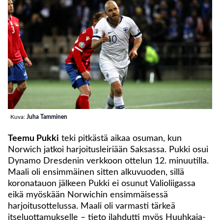
Kuva:
Juha Tamminen
Teemu Pukki
teki pitkästä aikaa osuman, kun
Norwich jatkoi harjoitusleiriään Saksassa. Pukki osui
Dynamo Dresdenin verkkoon ottelun 12. minuutilla.
Maali oli ensimmäinen sitten alkuvuoden, sillä
koronatauon jälkeen Pukki ei osunut Valioliigassa
eikä myöskään Norwichin ensimmäisessä
harjoitusottelussa. Maali oli varmasti tärkeä
itseluottamukselle – tieto ilahdutti myös Huuhkaja-