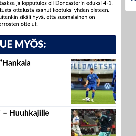
taakse ja lopputulos oli Doncasterin eduksi 4-1.
tusta ottelusta saanut kootuksi yhden pisteen.
uitenkin sikäli hyvä, että suomalainen on
rrosten ottelut.
LUE MYÖS:
 ”Hankala
 – Huuhkajille