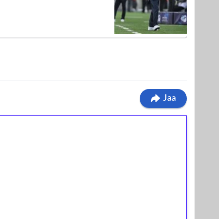
Jaa
ilmaiskierroksia ilman
osta Tuohi 1000 -peliin (arvo 0,20€ per