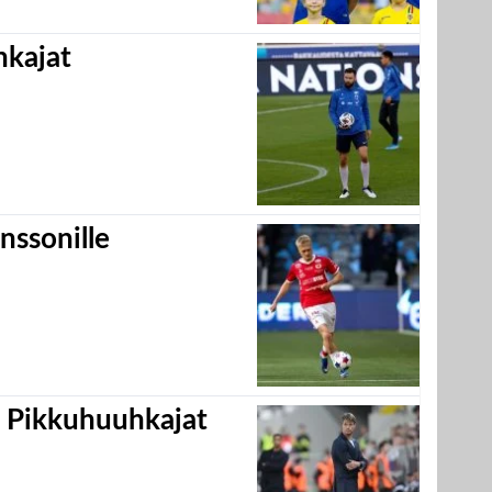
hkajat
nssonille
i Pikkuhuuhkajat