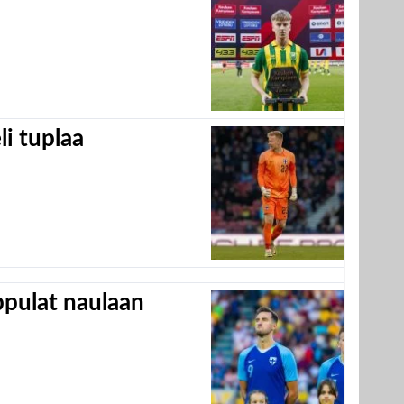
eli tuplaa
appulat naulaan