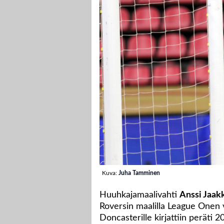
Kuva:
Juha Tamminen
Huuhkajamaalivahti
Anssi Jaak
Roversin maalilla League Onen 
Doncasterille kirjattiin peräti 2