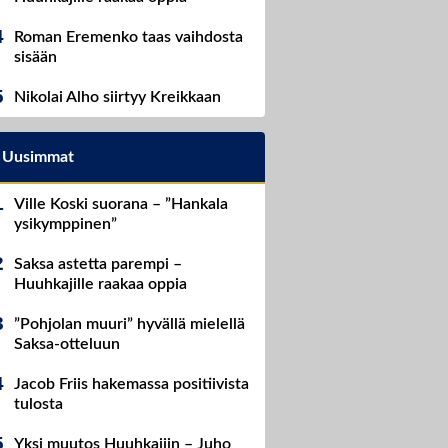
Roman Eremenko taas vaihdosta
sisään
Nikolai Alho siirtyy Kreikkaan
Uusimmat
Ville Koski suorana – ”Hankala
ysikymppinen”
Saksa astetta parempi –
Huuhkajille raakaa oppia
”Pohjolan muuri” hyvällä mielellä
Saksa-otteluun
Jacob Friis hakemassa positiivista
tulosta
Yksi muutos Huuhkajiin – Juho