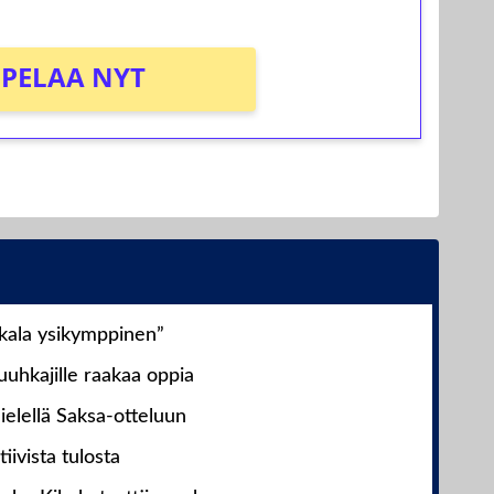
PELAA NYT
nkala ysikymppinen”
uhkajille raakaa oppia
ielellä Saksa-otteluun
iivista tulosta