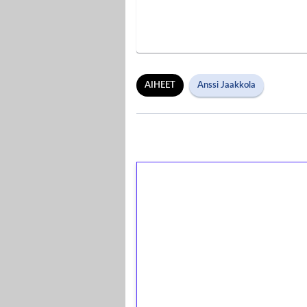
AIHEET
Anssi Jaakkola
1€ = 10€ arvosta 
kierrätystä!
Talleta 1€
Saat heti 50 ilmaiskierr
kierros)!
Ei kierrätysvaatimusta!