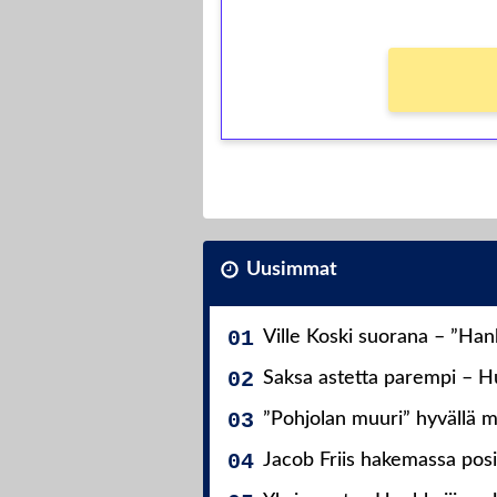
Uusimmat
Ville Koski suorana – ”Ha
Saksa astetta parempi – Hu
”Pohjolan muuri” hyvällä m
Jacob Friis hakemassa posit