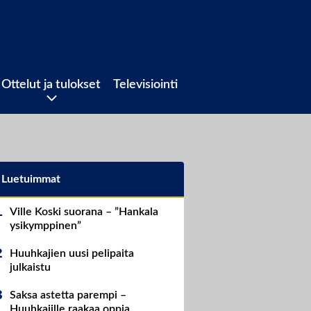
Ottelut ja tulokset
Televisiointi
Luetuimmat
Ville Koski suorana – ”Hankala
ysikymppinen”
Huuhkajien uusi pelipaita
julkaistu
Saksa astetta parempi –
Huuhkajille raakaa oppia