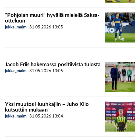
”Pohjolan muuri” hyvällä mielellä Saksa-
otteluun
jukka_malm
|
31.05.2026
13:05
Jacob Friis hakemassa positiivista tulosta
jukka_malm
|
31.05.2026
13:05
Yksi muutos Huuhkajiin – Juho Kilo
kutsuttiin mukaan
jukka_malm
|
31.05.2026
13:04