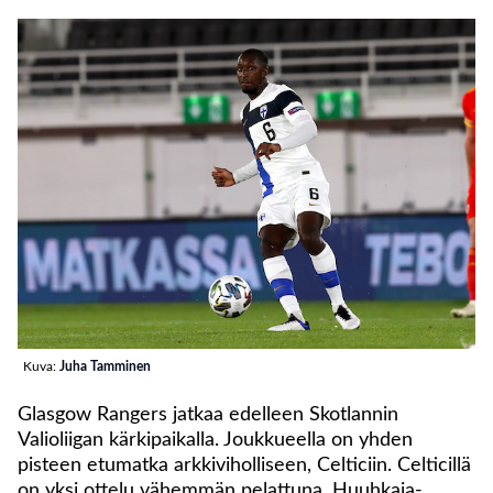
Kuva:
Juha Tamminen
Glasgow Rangers jatkaa edelleen Skotlannin
Valioliigan kärkipaikalla. Joukkueella on yhden
pisteen etumatka arkkiviholliseen, Celticiin. Celticillä
on yksi ottelu vähemmän pelattuna. Huuhkaja-