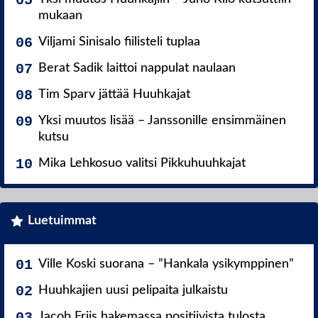
mukaan
Viljami Sinisalo fiilisteli tuplaa
Berat Sadik laittoi nappulat naulaan
Tim Sparv jättää Huuhkajat
Yksi muutos lisää – Janssonille ensimmäinen
kutsu
Mika Lehkosuo valitsi Pikkuhuuhkajat
Luetuimmat
Ville Koski suorana – ”Hankala ysikymppinen”
Huuhkajien uusi pelipaita julkaistu
Jacob Friis hakemassa positiivista tulosta