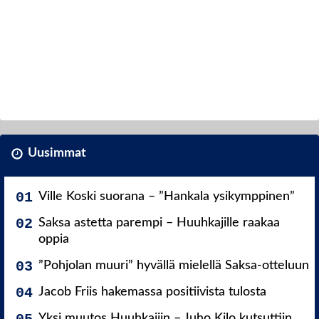
Uusimmat
Ville Koski suorana – ”Hankala ysikymppinen”
Saksa astetta parempi – Huuhkajille raakaa
oppia
”Pohjolan muuri” hyvällä mielellä Saksa-otteluun
Jacob Friis hakemassa positiivista tulosta
Yksi muutos Huuhkajiin – Juho Kilo kutsuttiin