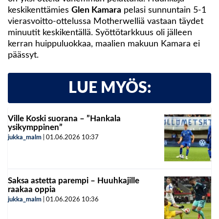
keskikenttämies
Glen Kamara
pelasi sunnuntain 5-1
vierasvoitto-ottelussa Motherwelliä vastaan täydet
minuutit keskikentällä. Syöttötarkkuus oli jälleen
kerran huippuluokkaa, maalien makuun Kamara ei
päässyt.
LUE MYÖS:
Ville Koski suorana – ”Hankala
ysikymppinen”
jukka_malm
|
01.06.2026
10:37
Saksa astetta parempi – Huuhkajille
raakaa oppia
jukka_malm
|
01.06.2026
10:36