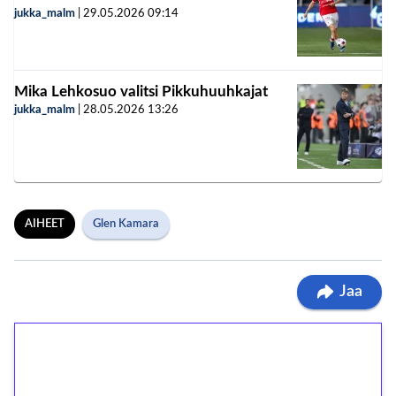
jukka_malm
|
29.05.2026
09:14
Mika Lehkosuo valitsi Pikkuhuuhkajat
jukka_malm
|
28.05.2026
13:26
AIHEET
Glen Kamara
Jaa
1€ = 10€ arvosta
ilmaiskierroksia ilman