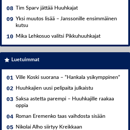
Tim Sparv jättää Huuhkajat
Yksi muutos lisää – Janssonille ensimmäinen
kutsu
Mika Lehkosuo valitsi Pikkuhuuhkajat
Luetuimmat
Ville Koski suorana – ”Hankala ysikymppinen”
Huuhkajien uusi pelipaita julkaistu
Saksa astetta parempi – Huuhkajille raakaa
oppia
Roman Eremenko taas vaihdosta sisään
Nikolai Alho siirtyy Kreikkaan