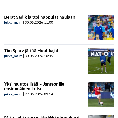
Berat Sadik laittoi nappulat naulaan
jukka_malm
|
30.05.2026
11:00
Tim Sparv jättää Huuhkajat
jukka_malm
|
30.05.2026
10:45
Yksi muutos lisää – Janssonille
ensimmäinen kutsu
jukka_malm
|
29.05.2026
09:14
Mika Lehkosuo valitsi Pikkuhuuhkajat