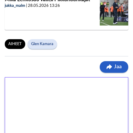
jukka_malm
|
28.05.2026
13:26
AIHEET
Glen Kamara
Jaa
1€ = 10€ arvosta
ilmaiskierroksia ilman
kierrätystä!
Talleta 1€
Saat heti 50 ilmaiskierrosta Tuohi 1000 -