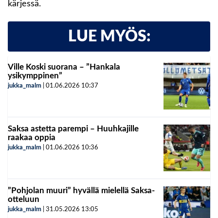
kärjessä.
LUE MYÖS:
Ville Koski suorana – ”Hankala
ysikymppinen”
jukka_malm
|
01.06.2026
10:37
Saksa astetta parempi – Huuhkajille
raakaa oppia
jukka_malm
|
01.06.2026
10:36
”Pohjolan muuri” hyvällä mielellä Saksa-
otteluun
jukka_malm
|
31.05.2026
13:05