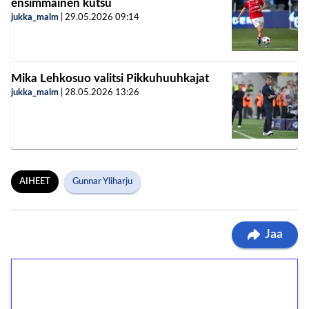
ensimmäinen kutsu
jukka_malm
|
29.05.2026
09:14
Mika Lehkosuo valitsi Pikkuhuuhkajat
jukka_malm
|
28.05.2026
13:26
AIHEET
Gunnar Yliharju
Jaa
1€ = 10€ arvosta
ilmaiskierroksia ilman