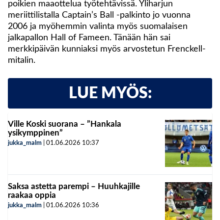
poikien maaottelua työtehtävissä. Yliharjun
meriittilistalla Captain’s Ball -palkinto jo vuonna
2006 ja myöhemmin valinta myös suomalaisen
jalkapallon Hall of Fameen. Tänään hän sai
merkkipäivän kunniaksi myös arvostetun Frenckell-
mitalin.
LUE MYÖS:
Ville Koski suorana – ”Hankala
ysikymppinen”
jukka_malm
|
01.06.2026
10:37
Saksa astetta parempi – Huuhkajille
raakaa oppia
jukka_malm
|
01.06.2026
10:36