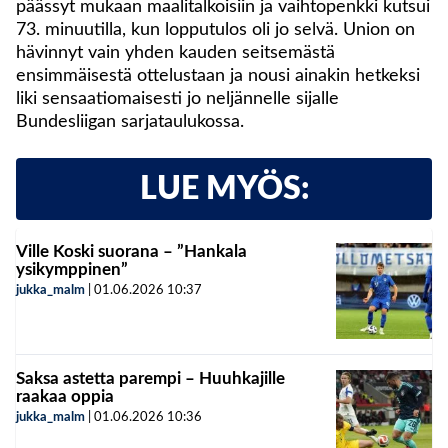
päässyt mukaan maalitalkoisiin ja vaihtopenkki kutsui
73. minuutilla, kun lopputulos oli jo selvä. Union on
hävinnyt vain yhden kauden seitsemästä
ensimmäisestä ottelustaan ja nousi ainakin hetkeksi
liki sensaatiomaisesti jo neljännelle sijalle
Bundesliigan sarjataulukossa.
LUE MYÖS:
Ville Koski suorana – ”Hankala
ysikymppinen”
jukka_malm
|
01.06.2026
10:37
Saksa astetta parempi – Huuhkajille
raakaa oppia
jukka_malm
|
01.06.2026
10:36