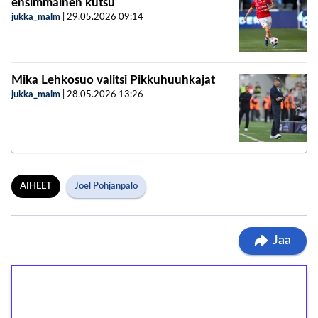
ensimmäinen kutsu
jukka_malm
|
29.05.2026
09:14
Mika Lehkosuo valitsi Pikkuhuuhkajat
jukka_malm
|
28.05.2026
13:26
AIHEET
Joel Pohjanpalo
Jaa
1€ = 10€ arvosta
ilmaiskierroksia ilman