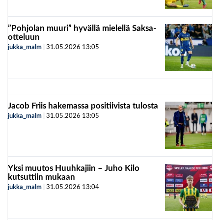
”Pohjolan muuri” hyvällä mielellä Saksa-
otteluun
jukka_malm
|
31.05.2026
13:05
Jacob Friis hakemassa positiivista tulosta
jukka_malm
|
31.05.2026
13:05
Yksi muutos Huuhkajiin – Juho Kilo
kutsuttiin mukaan
jukka_malm
|
31.05.2026
13:04