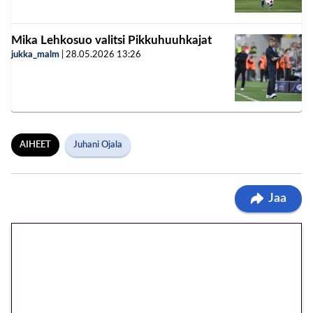
Mika Lehkosuo valitsi Pikkuhuuhkajat
jukka_malm
|
28.05.2026
13:26
AIHEET
Juhani Ojala
Jaa
🎁 Huipputarjous jatkuu: 10
euron kierrätysvapaa
megakierros Reactoonz-