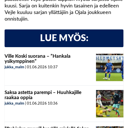
kuusi. Sarja on kuitenkin hyvin tasainen ja edelleen
Vejle kuuluu sarjan yllättäjiin ja Ojala joukkueen
onnistujiin.
LUE MYÖS:
Ville Koski suorana – ”Hankala
ysikymppinen”
jukka_malm
|
01.06.2026
10:37
Saksa astetta parempi – Huuhkajille
raakaa oppia
jukka_malm
|
01.06.2026
10:36