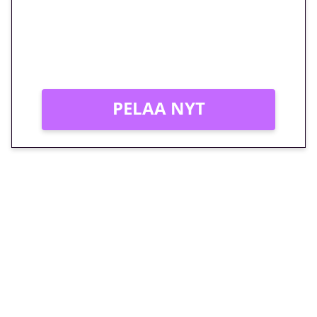
peliin – vain 1 eurolla!
Peli: Reactoonz
Vain uusille asiakkaille!
PELAA NYT