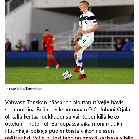
Kuva:
Juha Tamminen
Vahvasti Tanskan pääsarjan aloittanut Vejle hävisi
sunnuntaina Bröndbylle kotonaan 0-2.
Juhani Ojala
oli tällä kertaa joukkueensa vaihtopenkillä koko
ottelun – kuten oli Euroopassa aika moni muukin
Huuhkaja-pelaaja puolentoista viikon reissun
päätteeksi. Vejle putosi tappion myötä sarjassa sijalle