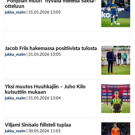
”Pohjolan muuri” hyvällä mielellä Saksa-
otteluun
jukka_malm
|
31.05.2026
13:05
Jacob Friis hakemassa positiivista tulosta
jukka_malm
|
31.05.2026
13:05
Yksi muutos Huuhkajiin – Juho Kilo
kutsuttiin mukaan
jukka_malm
|
31.05.2026
13:04
Viljami Sinisalo fiilisteli tuplaa
jukka_malm
|
30.05.2026
11:01