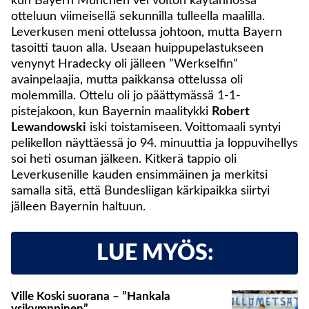
kun Bayern München vei voiton käytännössä
otteluun viimeisellä sekunnilla tulleella maalilla.
Leverkusen meni ottelussa johtoon, mutta Bayern
tasoitti tauon alla. Useaan huippupelastukseen
venynyt Hradecky oli jälleen ”Werkselfin”
avainpelaajia, mutta paikkansa ottelussa oli
molemmilla. Ottelu oli jo päättymässä 1-1-
pistejakoon, kun Bayernin maalitykki
Robert
Lewandowski
iski toistamiseen. Voittomaali syntyi
pelikellon näyttäessä jo 94. minuuttia ja loppuvihellys
soi heti osuman jälkeen. Kitkerä tappio oli
Leverkusenille kauden ensimmäinen ja merkitsi
samalla sitä, että Bundesliigan kärkipaikka siirtyi
jälleen Bayernin haltuun.
LUE MYÖS:
Ville Koski suorana – ”Hankala
ysikymppinen”