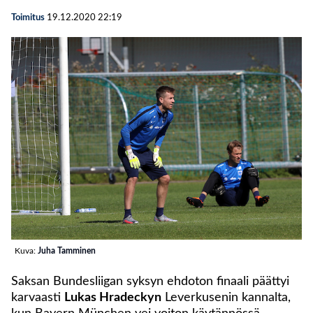
Toimitus
19.12.2020
22:19
Kuva:
Juha Tamminen
Saksan Bundesliigan syksyn ehdoton finaali päättyi
karvaasti
Lukas Hradeckyn
Leverkusenin kannalta,