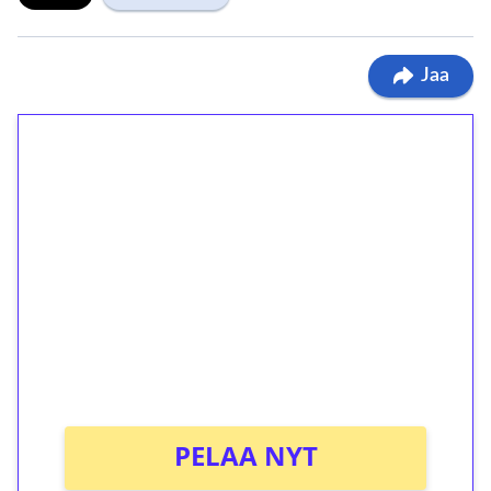
Jaa
1€ = 10€ arvosta
ilmaiskierroksia ilman
kierrätystä!
Talleta 1€
Saat heti 50 ilmaiskierrosta Tuohi 1000 -
peliin (arvo 0,20€ per kierros)!
Ei kierrätysvaatimusta!
PELAA NYT