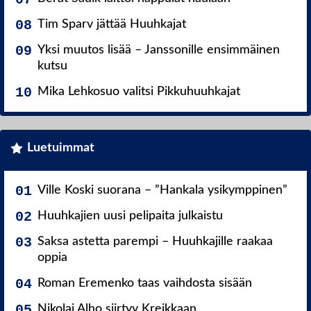
Tim Sparv jättää Huuhkajat
Yksi muutos lisää – Janssonille ensimmäinen
kutsu
Mika Lehkosuo valitsi Pikkuhuuhkajat
Luetuimmat
Ville Koski suorana – ”Hankala ysikymppinen”
Huuhkajien uusi pelipaita julkaistu
Saksa astetta parempi – Huuhkajille raakaa
oppia
Roman Eremenko taas vaihdosta sisään
Nikolai Alho siirtyy Kreikkaan