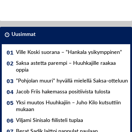
Uusimmat
Ville Koski suorana – ”Hankala ysikymppinen”
Saksa astetta parempi – Huuhkajille raakaa
oppia
”Pohjolan muuri” hyvällä mielellä Saksa-otteluun
Jacob Friis hakemassa positiivista tulosta
Yksi muutos Huuhkajiin – Juho Kilo kutsuttiin
mukaan
Viljami Sinisalo fiilisteli tuplaa
Berat Sadik laittoi nappulat naulaan