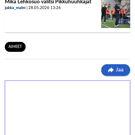
Mika Lehkosuo valitsi Pikkuhuuhkajat
jukka_malm
|
28.05.2026
13:26
AIHEET
Jaa
1€ = 10€ arvosta
ilmaiskierroksia ilman
kierrätystä!
Talleta 1€