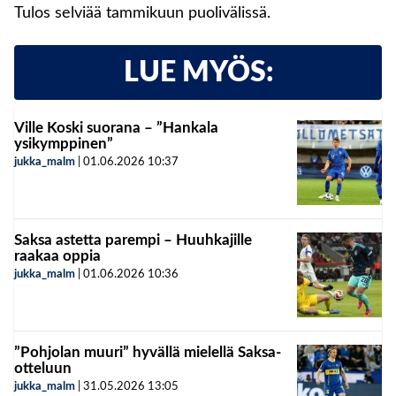
Tulos selviää tammikuun puolivälissä.
LUE MYÖS:
Ville Koski suorana – ”Hankala
ysikymppinen”
jukka_malm
|
01.06.2026
10:37
Saksa astetta parempi – Huuhkajille
raakaa oppia
jukka_malm
|
01.06.2026
10:36
”Pohjolan muuri” hyvällä mielellä Saksa-
otteluun
jukka_malm
|
31.05.2026
13:05