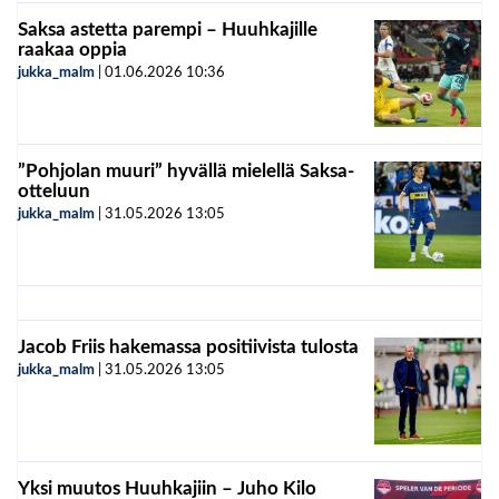
Saksa astetta parempi – Huuhkajille
raakaa oppia
jukka_malm
|
01.06.2026
10:36
”Pohjolan muuri” hyvällä mielellä Saksa-
otteluun
jukka_malm
|
31.05.2026
13:05
Jacob Friis hakemassa positiivista tulosta
jukka_malm
|
31.05.2026
13:05
Yksi muutos Huuhkajiin – Juho Kilo