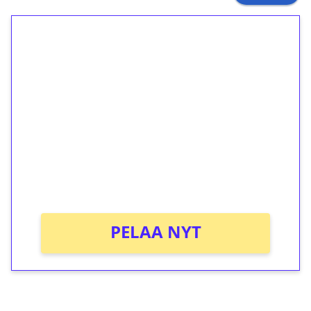
1€ = 10€ arvosta
ilmaiskierroksia ilman
kierrätystä!
Talleta 1€
Saat heti 50 ilmaiskierrosta Tuohi 1000 -
peliin (arvo 0,20€ per kierros)!
Ei kierrätysvaatimusta!
PELAA NYT