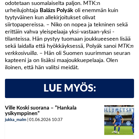
odotetaan suomalaiselta paljon. MTK:n
urheilujohtaja
Balázs Polyák
oli enemmän kuin
tyytyväinen kun allekirjoitukset olivat
siirtopapereissa. – Niko on nopea ja tekninen sekä
erittäin vahva yleispelaaja yksi-vastaan-yksi -
tilanteissa. Hän pystyy tuomaan joukkueeseen lisää
sekä laidalla että hyökkäyksessä, Polyák sanoi
MTK:n
verkkosivuilla
. – Hän oli Suomen suurimman seuran
kapteeni ja on lisäksi maajoukkuepelaaja. Olen
iloinen, että hän valitsi meidät.
LUE MYÖS:
Ville Koski suorana – ”Hankala
ysikymppinen”
jukka_malm
|
01.06.2026
10:37