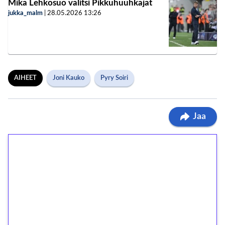
Mika Lehkosuo valitsi Pikkuhuuhkajat
jukka_malm
|
28.05.2026
13:26
AIHEET
Joni Kauko
Pyry Soiri
Jaa
1€ = 10€ arvosta
ilmaiskierroksia ilman
kierrätystä!
Talleta 1€