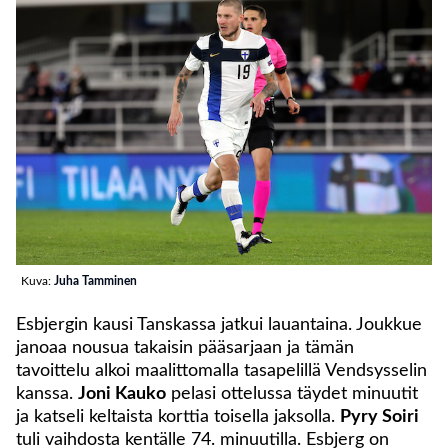
Kuva:
Juha Tamminen
Esbjergin kausi Tanskassa jatkui lauantaina. Joukkue
janoaa nousua takaisin pääsarjaan ja tämän
tavoittelu alkoi maalittomalla tasapelillä Vendsysselin
kanssa.
Joni Kauko
pelasi ottelussa täydet minuutit
ja katseli keltaista korttia toisella jaksolla.
Pyry Soiri
tuli vaihdosta kentälle 74. minuutilla. Esbjerg on