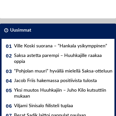
Uusimmat
Ville Koski suorana – ”Hankala ysikymppinen”
Saksa astetta parempi – Huuhkajille raakaa
oppia
”Pohjolan muuri” hyvällä mielellä Saksa-otteluun
Jacob Friis hakemassa positiivista tulosta
Yksi muutos Huuhkajiin – Juho Kilo kutsuttiin
mukaan
Viljami Sinisalo fiilisteli tuplaa
Berat Sadik laittoi nappulat naulaan