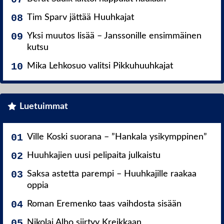
Tim Sparv jättää Huuhkajat
Yksi muutos lisää – Janssonille ensimmäinen
kutsu
Mika Lehkosuo valitsi Pikkuhuuhkajat
Luetuimmat
Ville Koski suorana – ”Hankala ysikymppinen”
Huuhkajien uusi pelipaita julkaistu
Saksa astetta parempi – Huuhkajille raakaa
oppia
Roman Eremenko taas vaihdosta sisään
Nikolai Alho siirtyy Kreikkaan