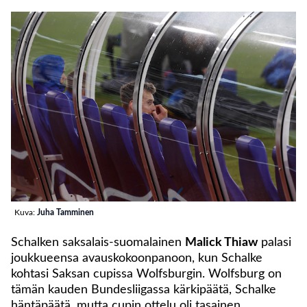
Kuva:
Juha Tamminen
Schalken saksalais-suomalainen
Malick Thiaw
palasi
joukkueensa avauskokoonpanoon, kun Schalke
kohtasi Saksan cupissa Wolfsburgin. Wolfsburg on
tämän kauden Bundesliigassa kärkipäätä, Schalke
häntäpäätä, mutta cupin ottelu oli tasainen.