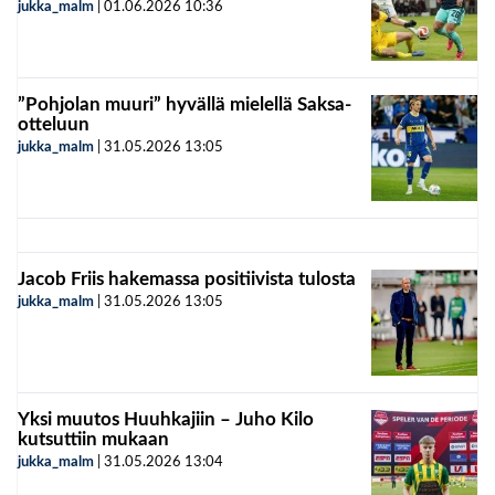
jukka_malm
|
01.06.2026
10:36
”Pohjolan muuri” hyvällä mielellä Saksa-
otteluun
jukka_malm
|
31.05.2026
13:05
Jacob Friis hakemassa positiivista tulosta
jukka_malm
|
31.05.2026
13:05
Yksi muutos Huuhkajiin – Juho Kilo
kutsuttiin mukaan
jukka_malm
|
31.05.2026
13:04