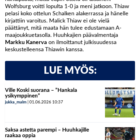
Wolfsburg voitti lopulta 1-0 ja meni jatkoon. Thiaw
pelasi koko ottelun Schalken alakerrassa ja hänelle
kirjattiin varoitus. Malick Thiaw ei ole vielä
päättänyt, mitä maata hän tulee edustamaan A-
maajoukkuetasolla. Huuhkajien päävalmentaja
Markku Kanerva
on ilmoittanut julkisuudessa
keskustelleensa Thiawin kanssa.
LUE MYÖS:
Ville Koski suorana – ”Hankala
ysikymppinen”
jukka_malm
|
01.06.2026
10:37
Saksa astetta parempi – Huuhkajille
raakaa oppia