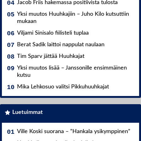
Jacob Friis hakemassa positiivista tulosta
Yksi muutos Huuhkajiin – Juho Kilo kutsuttiin
mukaan
Viljami Sinisalo fiilisteli tuplaa
Berat Sadik laittoi nappulat naulaan
Tim Sparv jättää Huuhkajat
Yksi muutos lisää – Janssonille ensimmäinen
kutsu
Mika Lehkosuo valitsi Pikkuhuuhkajat
Luetuimmat
Ville Koski suorana – ”Hankala ysikymppinen”