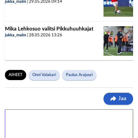
jukka_malm
|
29.05.2026
09:14
Mika Lehkosuo valitsi Pikkuhuuhkajat
jukka_malm
|
28.05.2026
13:26
AIHEET
Onni Valakari
Paulus Arajuuri
Jaa
1€ = 10€ arvosta
ilmaiskierroksia ilman