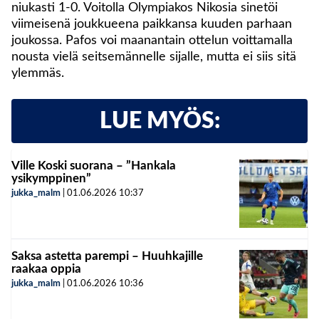
niukasti 1-0. Voitolla Olympiakos Nikosia sinetöi
viimeisenä joukkueena paikkansa kuuden parhaan
joukossa. Pafos voi maanantain ottelun voittamalla
nousta vielä seitsemännelle sijalle, mutta ei siis sitä
ylemmäs.
LUE MYÖS:
Ville Koski suorana – ”Hankala
ysikymppinen”
jukka_malm
|
01.06.2026
10:37
Saksa astetta parempi – Huuhkajille
raakaa oppia
jukka_malm
|
01.06.2026
10:36