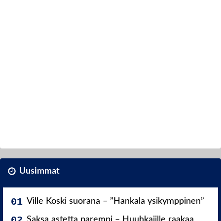
Uusimmat
Ville Koski suorana – ”Hankala ysikymppinen”
Saksa astetta parempi – Huuhkajille raakaa