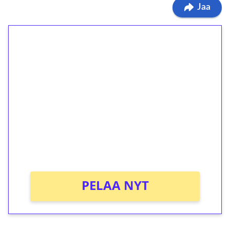
Jaa
1€ = 10€ arvosta
ilmaiskierroksia ilman
kierrätystä!
Talleta 1€
Saat heti 50 ilmaiskierrosta Tuohi 1000 -
peliin (arvo 0,20€ per kierros)!
Ei kierrätysvaatimusta!
PELAA NYT