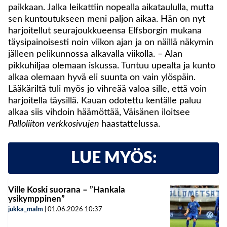
paikkaan. Jalka leikattiin nopealla aikataululla, mutta
sen kuntoutukseen meni paljon aikaa. Hän on nyt
harjoitellut seurajoukkueensa Elfsborgin mukana
täysipainoisesti noin viikon ajan ja on näillä näkymin
jälleen pelikunnossa alkavalla viikolla. – Alan
pikkuhiljaa olemaan iskussa. Tuntuu upealta ja kunto
alkaa olemaan hyvä eli suunta on vain ylöspäin.
Lääkäriltä tuli myös jo vihreää valoa sille, että voin
harjoitella täysillä. Kauan odotettu kentälle paluu
alkaa siis vihdoin häämöttää, Väisänen iloitsee
Palloliiton verkkosivujen
haastattelussa.
LUE MYÖS:
Ville Koski suorana – ”Hankala
ysikymppinen”
jukka_malm
|
01.06.2026
10:37