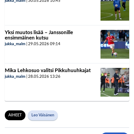
jukka_malm
|
30.05.2026
10:45
Yksi muutos lisää – Janssonille
ensimmäinen kutsu
jukka_malm
|
29.05.2026
09:14
Mika Lehkosuo valitsi Pikkuhuuhkajat
jukka_malm
|
28.05.2026
13:26
AIHEET
Leo Väisänen