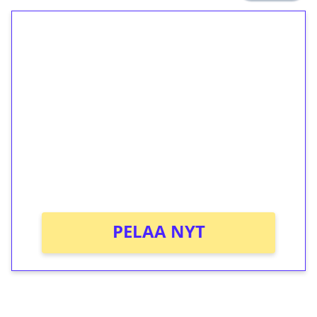
1€ = 10€ arvosta
ilmaiskierroksia ilman
kierrätystä!
Talleta 1€
Saat heti 50 ilmaiskierrosta Tuohi 1000 -
peliin (arvo 0,20€ per kierros)!
Ei kierrätysvaatimusta!
PELAA NYT