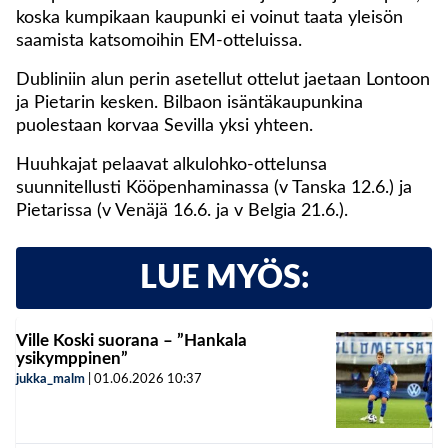
koska kumpikaan kaupunki ei voinut taata yleisön
saamista katsomoihin EM-otteluissa.
Dubliniin alun perin asetellut ottelut jaetaan Lontoon
ja Pietarin kesken. Bilbaon isäntäkaupunkina
puolestaan korvaa Sevilla yksi yhteen.
Huuhkajat pelaavat alkulohko-ottelunsa
suunnitellusti Kööpenhaminassa (v Tanska 12.6.) ja
Pietarissa (v Venäjä 16.6. ja v Belgia 21.6.).
LUE MYÖS:
Ville Koski suorana – ”Hankala
ysikymppinen”
jukka_malm
|
01.06.2026
10:37