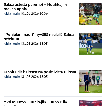
Saksa astetta parempi – Huuhkajille
raakaa oppia
jukka_malm
|
01.06.2026
10:36
”Pohjolan muuri” hyvällä mielellä Saksa-
otteluun
jukka_malm
|
31.05.2026
13:05
Jacob Friis hakemassa positiivista tulosta
jukka_malm
|
31.05.2026
13:05
Yksi muutos Huuhkajiin – Juho Kilo