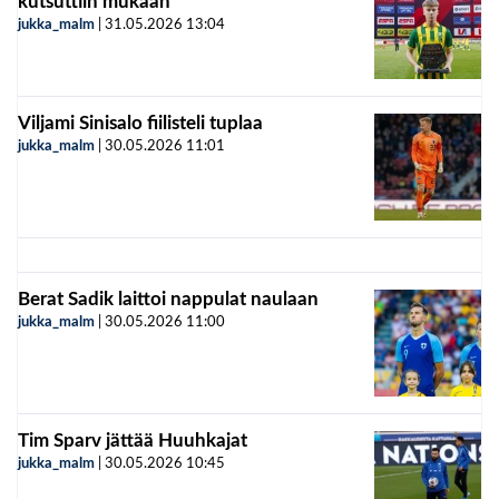
kutsuttiin mukaan
jukka_malm
|
31.05.2026
13:04
Viljami Sinisalo fiilisteli tuplaa
jukka_malm
|
30.05.2026
11:01
Berat Sadik laittoi nappulat naulaan
jukka_malm
|
30.05.2026
11:00
Tim Sparv jättää Huuhkajat
jukka_malm
|
30.05.2026
10:45