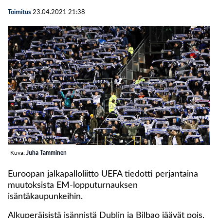
Toimitus
23.04.2021
21:38
Kuva:
Juha Tamminen
Euroopan jalkapalloliitto UEFA tiedotti perjantaina
muutoksista EM-lopputurnauksen
isäntäkaupunkeihin.
Alkuperäisistä isännistä Dublin ja Bilbao jäävät pois,