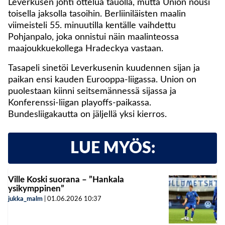
Leverkusen johti ottelua tauolla, mutta Union nousi
toisella jaksolla tasoihin. Berliiniläisten maalin
viimeisteli 55. minuutilla kentälle vaihdettu
Pohjanpalo, joka onnistui näin maalinteossa
maajoukkuekollega Hradeckya vastaan.
Tasapeli sinetöi Leverkusenin kuudennen sijan ja
paikan ensi kauden Eurooppa-liigassa. Union on
puolestaan kiinni seitsemännessä sijassa ja
Konferenssi-liigan playoffs-paikassa.
Bundesliigakautta on jäljellä yksi kierros.
LUE MYÖS:
Ville Koski suorana – ”Hankala
ysikymppinen”
jukka_malm
|
01.06.2026
10:37