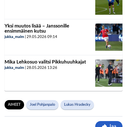
Yksi muutos lisää – Janssonille
ensimmäinen kutsu
jukka_malm
|
29.05.2026
09:14
Mika Lehkosuo valitsi Pikkuhuuhkajat
jukka_malm
|
28.05.2026
13:26
AIHEET
Joel Pohjanpalo
Lukas Hradecky
Jaa