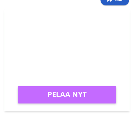
🎁 Huipputarjous jatkuu: 10
euron kierrätysvapaa
megakierros Reactoonz-
peliin – vain 1 eurolla!
Peli: Reactoonz
Vain uusille asiakkaille!
PELAA NYT