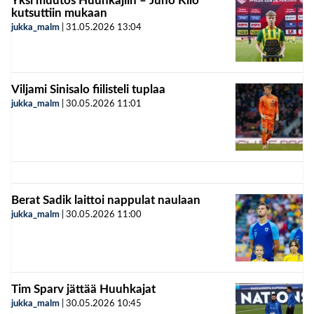
Yksi muutos Huuhkajiin – Juho Kilo
kutsuttiin mukaan
jukka_malm
|
31.05.2026
13:04
Viljami Sinisalo fiilisteli tuplaa
jukka_malm
|
30.05.2026
11:01
Berat Sadik laittoi nappulat naulaan
jukka_malm
|
30.05.2026
11:00
Tim Sparv jättää Huuhkajat
jukka_malm
|
30.05.2026
10:45