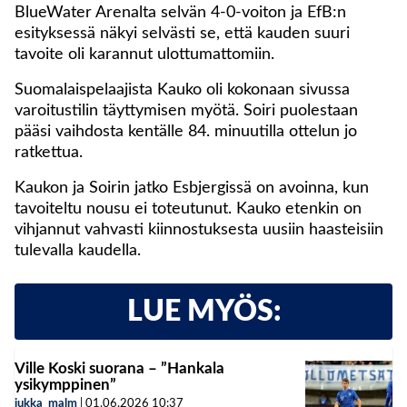
BlueWater Arenalta selvän 4-0-voiton ja EfB:n
esityksessä näkyi selvästi se, että kauden suuri
tavoite oli karannut ulottumattomiin.
Suomalaispelaajista Kauko oli kokonaan sivussa
varoitustilin täyttymisen myötä. Soiri puolestaan
pääsi vaihdosta kentälle 84. minuutilla ottelun jo
ratkettua.
Kaukon ja Soirin jatko Esbjergissä on avoinna, kun
tavoiteltu nousu ei toteutunut. Kauko etenkin on
vihjannut vahvasti kiinnostuksesta uusiin haasteisiin
tulevalla kaudella.
LUE MYÖS:
Ville Koski suorana – ”Hankala
ysikymppinen”
jukka_malm
|
01.06.2026
10:37