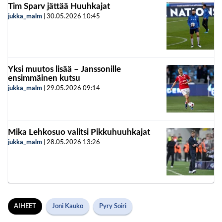
Tim Sparv jättää Huuhkajat
jukka_malm
|
30.05.2026
10:45
Yksi muutos lisää – Janssonille
ensimmäinen kutsu
jukka_malm
|
29.05.2026
09:14
Mika Lehkosuo valitsi Pikkuhuuhkajat
jukka_malm
|
28.05.2026
13:26
AIHEET
Joni Kauko
Pyry Soiri