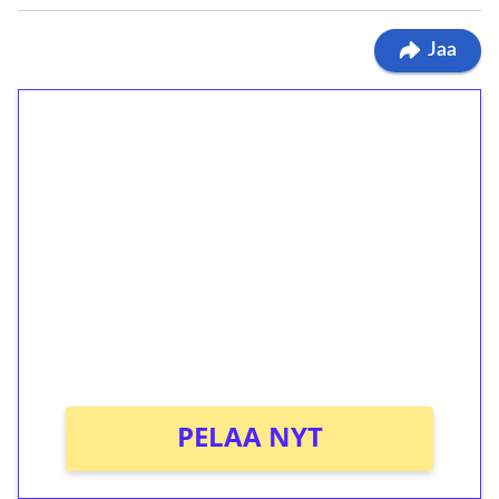
Jaa
1€ = 10€ arvosta
ilmaiskierroksia ilman
kierrätystä!
Talleta 1€
Saat heti 50 ilmaiskierrosta Tuohi 1000 -
peliin (arvo 0,20€ per kierros)!
Ei kierrätysvaatimusta!
PELAA NYT