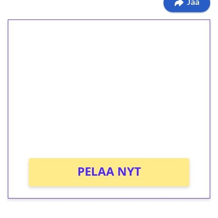
Jaa
1€ = 10€ arvosta
ilmaiskierroksia ilman
kierrätystä!
Talleta 1€
Saat heti 50 ilmaiskierrosta Tuohi 1000 -
peliin (arvo 0,20€ per kierros)!
Ei kierrätysvaatimusta!
PELAA NYT