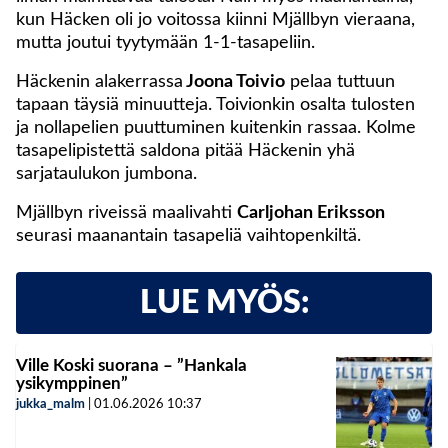
kun Häcken oli jo voitossa kiinni Mjällbyn vieraana,
mutta joutui tyytymään 1-1-tasapeliin.
Häckenin alakerrassa
Joona Toivio
pelaa tuttuun
tapaan täysiä minuutteja. Toivionkin osalta tulosten
ja nollapelien puuttuminen kuitenkin rassaa. Kolme
tasapelipistettä saldona pitää Häckenin yhä
sarjataulukon jumbona.
Mjällbyn riveissä maalivahti
Carljohan Eriksson
seurasi maanantain tasapeliä vaihtopenkiltä.
LUE MYÖS:
Ville Koski suorana – ”Hankala
ysikymppinen”
jukka_malm
|
01.06.2026
10:37