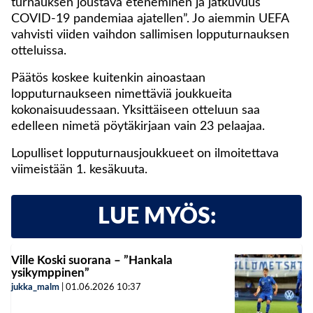
turnauksen joustava eteneminen ja jatkuvuus
COVID-19 pandemiaa ajatellen”. Jo aiemmin UEFA
vahvisti viiden vaihdon sallimisen lopputurnauksen
otteluissa.
Päätös koskee kuitenkin ainoastaan
lopputurnaukseen nimettäviä joukkueita
kokonaisuudessaan. Yksittäiseen otteluun saa
edelleen nimetä pöytäkirjaan vain 23 pelaajaa.
Lopulliset lopputurnausjoukkueet on ilmoitettava
viimeistään 1. kesäkuuta.
LUE MYÖS:
Ville Koski suorana – ”Hankala
ysikymppinen”
jukka_malm
|
01.06.2026
10:37