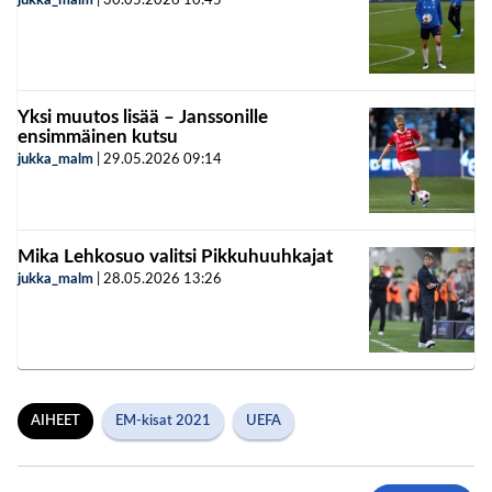
jukka_malm
|
30.05.2026
10:45
Yksi muutos lisää – Janssonille
ensimmäinen kutsu
jukka_malm
|
29.05.2026
09:14
Mika Lehkosuo valitsi Pikkuhuuhkajat
jukka_malm
|
28.05.2026
13:26
AIHEET
EM-kisat 2021
UEFA