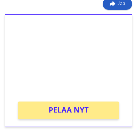
Jaa
1€ = 10€ arvosta
ilmaiskierroksia ilman
kierrätystä!
Talleta 1€
Saat heti 50 ilmaiskierrosta Tuohi 1000 -
peliin (arvo 0,20€ per kierros)!
Ei kierrätysvaatimusta!
PELAA NYT