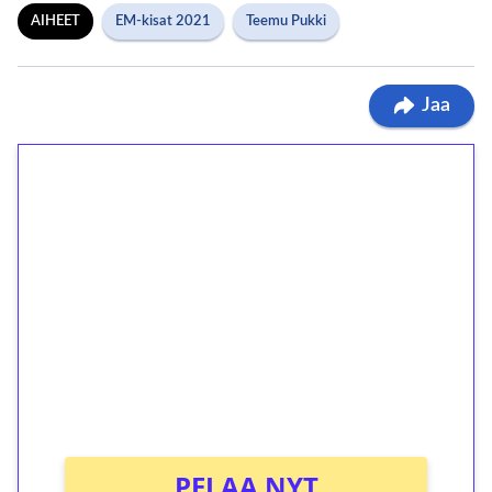
AIHEET
EM-kisat 2021
Teemu Pukki
Jaa
1€ = 10€ arvosta
ilmaiskierroksia ilman
kierrätystä!
Talleta 1€
Saat heti 50 ilmaiskierrosta Tuohi 1000 -
peliin (arvo 0,20€ per kierros)!
Ei kierrätysvaatimusta!
PELAA NYT