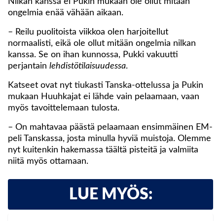
Nilkan kanssa ei Pukin mukaan ole ollut mitään
ongelmia enää vähään aikaan.
– Reilu puolitoista viikkoa olen harjoitellut
normaalisti, eikä ole ollut mitään ongelmia nilkan
kanssa. Se on ihan kunnossa, Pukki vakuutti
perjantain
lehdistötilaisuudessa
.
Katseet ovat nyt tiukasti Tanska-ottelussa ja Pukin
mukaan Huuhkajat ei lähde vain pelaamaan, vaan
myös tavoittelemaan tulosta.
– On mahtavaa päästä pelaamaan ensimmäinen EM-
peli Tanskassa, josta minulla hyviä muistoja. Olemme
nyt kuitenkin hakemassa täältä pisteitä ja valmiita
niitä myös ottamaan.
LUE MYÖS: