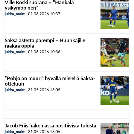
Ville Koski suorana – ”Hankala
ysikymppinen”
jukka_malm
|
01.06.2026
10:37
Saksa astetta parempi – Huuhkajille
raakaa oppia
jukka_malm
|
01.06.2026
10:36
”Pohjolan muuri” hyvällä mielellä Saksa-
otteluun
jukka_malm
|
31.05.2026
13:05
Jacob Friis hakemassa positiivista tulosta
jukka_malm
|
31.05.2026
13:05