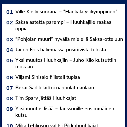
Ville Koski suorana – ”Hankala ysikymppinen”
Saksa astetta parempi – Huuhkajille raakaa
oppia
”Pohjolan muuri” hyvällä mielellä Saksa-otteluun
Jacob Friis hakemassa positiivista tulosta
Yksi muutos Huuhkajiin – Juho Kilo kutsuttiin
mukaan
Viljami Sinisalo fiilisteli tuplaa
Berat Sadik laittoi nappulat naulaan
Tim Sparv jättää Huuhkajat
Yksi muutos lisää – Janssonille ensimmäinen
kutsu
Mika Lehkosuo valitsi Pikkuhuuhkajat