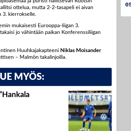
pioasemaa ja puristi hallitsevan Ruotsin
allitsi ottelua, mutta 2-2-tasapeli ei aivan
 3. kierrokselle.
emin mukaisesti Eurooppa-liigan 3.
o takaisi jo vähintään paikan Konferenssiliigan
entinen Huuhkajakapteeni
Niklas Moisander
ttisen – Malmön takalinjoilla.
LUE MYÖS:
 ”Hankala