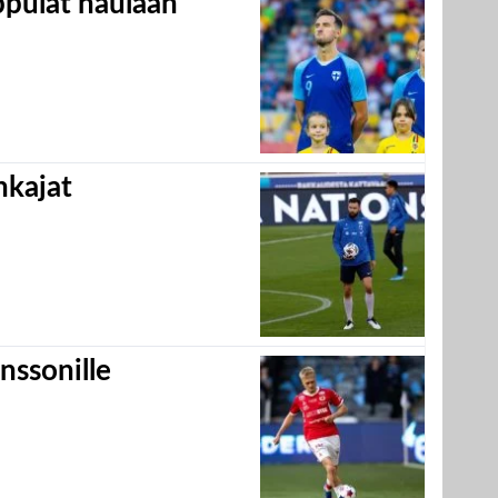
appulat naulaan
hkajat
nssonille