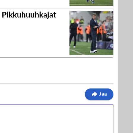
i Pikkuhuuhkajat
Jaa
ilmaiskierroksia ilman