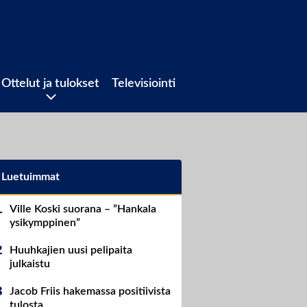
Ottelut ja tulokset
Televisiointi
Luetuimmat
Ville Koski suorana – ”Hankala
ysikymppinen”
Huuhkajien uusi pelipaita
julkaistu
Jacob Friis hakemassa positiivista
tulosta