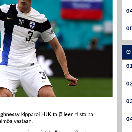
ughnessy
kipparoi HJK:ta jälleen tiistaina
almöa vastaan.