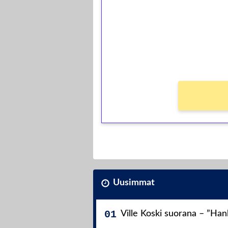
Talleta 1€
Saat heti 50 ilmaiskierr
kierros)!
Ei kierrätysvaatimusta!
Uusimmat
Ville Koski suorana – ”Ha