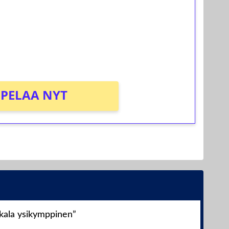
osta Tuohi 1000 -peliin (arvo 0,20€ per
PELAA NYT
nkala ysikymppinen”