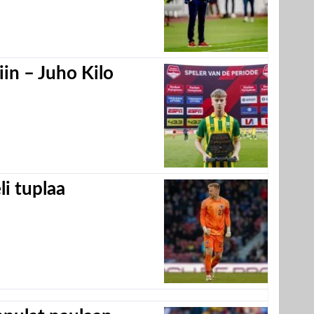
in – Juho Kilo
eli tuplaa