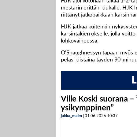
HJK ajoi kotonaan takaa 1-2-tap
mestarin erittäin tiukalle. HJK h
riittänyt jatkopaikkaan karsinnan
HJK jatkaa kuitenkin nykysyste
karsintakierrokselle, jolla voitt
lohkovaiheessa.
O’Shaughnessyn tapaan myös 
pelasi tiistaina täyden 90-minuu
Ville Koski suorana –
ysikymppinen”
jukka_malm
|
01.06.2026
10:37