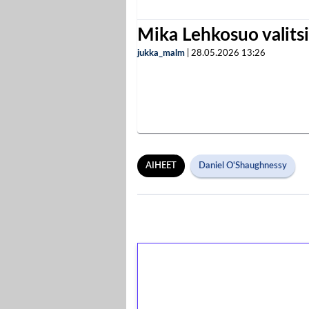
Mika Lehkosuo valits
jukka_malm
|
28.05.2026
13:26
AIHEET
Daniel O'Shaughnessy
1€ = 10€ arvosta 
kierrätystä!