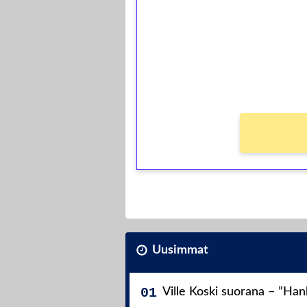
Talleta 1€
Saat heti 50 ilmaiskierr
kierros)!
Ei kierrätysvaatimusta!
Uusimmat
Ville Koski suorana – ”Ha