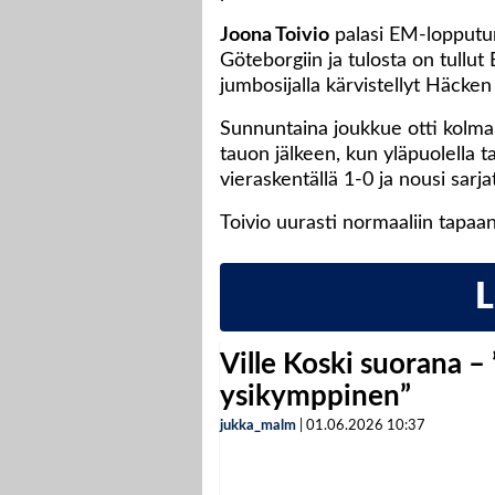
Joona Toivio
palasi EM-lopputur
Göteborgiin ja tulosta on tullut
jumbosijalla kärvistellyt Häcken
Sunnuntaina joukkue otti kolm
tauon jälkeen, kun yläpuolella 
vieraskentällä 1-0 ja nousi sarj
Toivio uurasti normaaliin tapaa
Ville Koski suorana –
ysikymppinen”
jukka_malm
|
01.06.2026
10:37