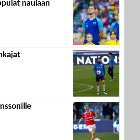
appulat naulaan
hkajat
nssonille