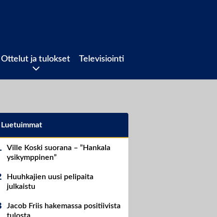
Ottelut ja tulokset
Televisiointi
Luetuimmat
Ville Koski suorana – ”Hankala
ysikymppinen”
Huuhkajien uusi pelipaita
julkaistu
Jacob Friis hakemassa positiivista
tulosta