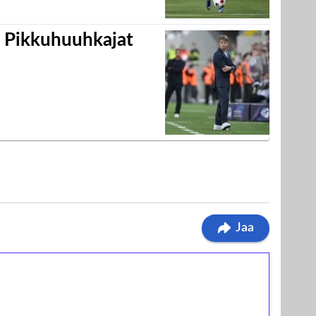
i Pikkuhuuhkajat
Jaa
ilmaiskierroksia ilman