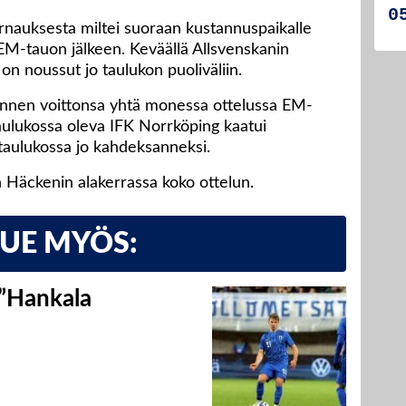
nauksesta miltei suoraan kustannuspaikalle
 EM-tauon jälkeen. Keväällä Allsvenskanin
 on noussut jo taulukon puoliväliin.
annen voittonsa yhtä monessa ottelussa EM-
taulukossa oleva IFK Norrköping kaatui
ataulukossa jo kahdeksanneksi.
n Häckenin alakerrassa koko ottelun.
LUE MYÖS:
 ”Hankala