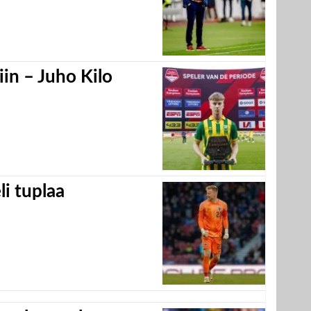
in – Juho Kilo
eli tuplaa