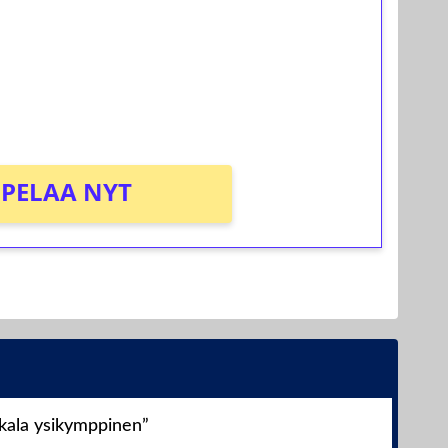
osta Tuohi 1000 -peliin (arvo 0,20€ per
PELAA NYT
nkala ysikymppinen”