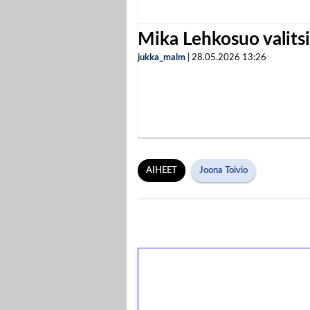
Mika Lehkosuo valits
jukka_malm
|
28.05.2026
13:26
AIHEET
Joona Toivio
1€ = 10€ arvosta 
kierrätystä!