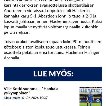
Häcken kohtasi UEFA:n Konferenssiliigan 2.
karsintakierroksen avausottelussa skotlantilaisen
Aberdeenin vieraissa. Lopputulos oli Häckenin
kannalta karu 5-1. Aberdeen johti jo tauolla 2-0 ja
kasvatti johtoaan ennen Häckenin kavennusta. Kaksi
lopun maalia venyttivät voittomarginaalin kuitenkin
peräti neljään.
Toivio urakoi tavalliseen tapaan koko 90-minuuttisen
göteborgilaisten keskuspuolustuksessa. Toinen
osaottelu pelataan ensi torstaina Häckenin Hisingen
Arenalla.
LUE MYÖS:
Ville Koski suorana – ”Hankala
ysikymppinen”
jukka_malm
|
01.06.2026
10:37