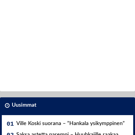
Uusimmat
Ville Koski suorana – ”Hankala ysikymppinen”
Saksa astetta parempi – Huuhkajille raakaa