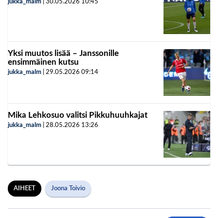
jukka_malm
|
30.05.2026
10:45
Yksi muutos lisää – Janssonille
ensimmäinen kutsu
jukka_malm
|
29.05.2026
09:14
Mika Lehkosuo valitsi Pikkuhuuhkajat
jukka_malm
|
28.05.2026
13:26
AIHEET
Joona Toivio