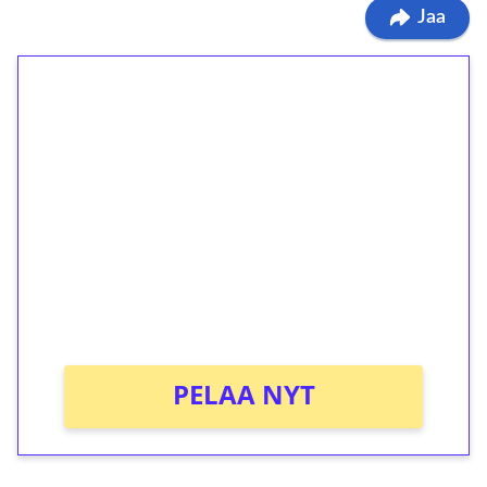
Jaa
1€ = 10€ arvosta
ilmaiskierroksia ilman
kierrätystä!
Talleta 1€
Saat heti 50 ilmaiskierrosta Tuohi 1000 -
peliin (arvo 0,20€ per kierros)!
Ei kierrätysvaatimusta!
PELAA NYT