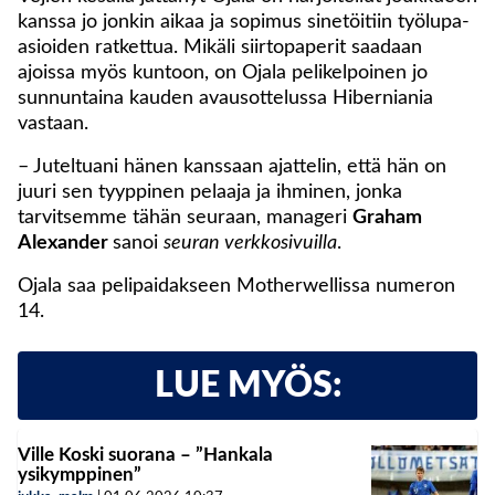
kanssa jo jonkin aikaa ja sopimus sinetöitiin työlupa-
asioiden ratkettua. Mikäli siirtopaperit saadaan
ajoissa myös kuntoon, on Ojala pelikelpoinen jo
sunnuntaina kauden avausottelussa Hiberniania
vastaan.
– Juteltuani hänen kanssaan ajattelin, että hän on
juuri sen tyyppinen pelaaja ja ihminen, jonka
tarvitsemme tähän seuraan, manageri
Graham
Alexander
sanoi
seuran verkkosivuilla
.
Ojala saa pelipaidakseen Motherwellissa numeron
14.
LUE MYÖS:
Ville Koski suorana – ”Hankala
ysikymppinen”