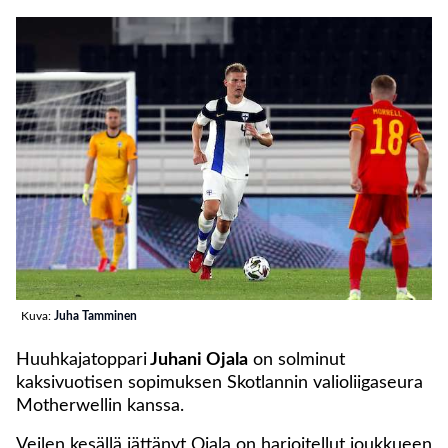
Kuva:
Juha Tamminen
Huuhkajatoppari
Juhani Ojala
on solminut
kaksivuotisen sopimuksen Skotlannin valioliigaseura
Motherwellin kanssa.
Vejlen kesällä jättänyt Ojala on harjoitellut joukkueen