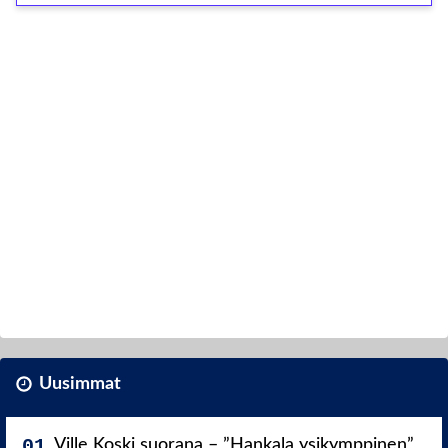
Uusimmat
Ville Koski suorana – ”Hankala ysikymppinen”