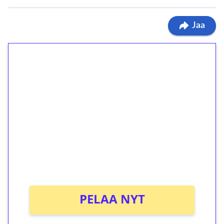
Jaa
1€ = 10€ arvosta
ilmaiskierroksia ilman
kierrätystä!
Talleta 1€
Saat heti 50 ilmaiskierrosta Tuohi 1000 -
peliin (arvo 0,20€ per kierros)!
Ei kierrätysvaatimusta!
PELAA NYT