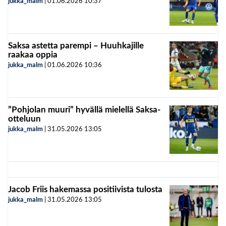
jukka_malm
|
01.06.2026
10:37
Saksa astetta parempi – Huuhkajille
raakaa oppia
jukka_malm
|
01.06.2026
10:36
”Pohjolan muuri” hyvällä mielellä Saksa-
otteluun
jukka_malm
|
31.05.2026
13:05
Jacob Friis hakemassa positiivista tulosta
jukka_malm
|
31.05.2026
13:05