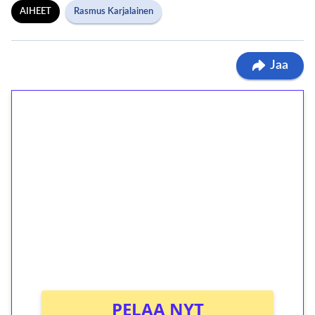
AIHEET
Rasmus Karjalainen
Jaa
1€ = 10€ arvosta
ilmaiskierroksia ilman
kierrätystä!
Talleta 1€
Saat heti 50 ilmaiskierrosta Tuohi 1000 -
peliin (arvo 0,20€ per kierros)!
Ei kierrätysvaatimusta!
PELAA NYT