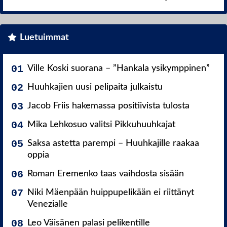
Luetuimmat
Ville Koski suorana – ”Hankala ysikymppinen”
Huuhkajien uusi pelipaita julkaistu
Jacob Friis hakemassa positiivista tulosta
Mika Lehkosuo valitsi Pikkuhuuhkajat
Saksa astetta parempi – Huuhkajille raakaa
oppia
Roman Eremenko taas vaihdosta sisään
Niki Mäenpään huippupelikään ei riittänyt
Venezialle
Leo Väisänen palasi pelikentille