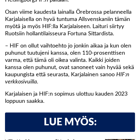
Helsingborgs IF:n paitaan.
Osan viime kaudesta lainalla Örebrossa pelanneella
Karjalaisella on hyvä tuntuma Allsvenskaniin tämän
myötä ja myös HIF:lla Karjalaiseen. Laituri siirtyy
Ruotsiin hollantilaisseura Fortuna Sittardista.
– HIF on ollut vaihtoehto jo jonkin aikaa ja kun olen
puhunut tuutujeni kanssa, olen 110-prosenttisen
varma, että tämä oli oikea valinta. Kaikki joiden
kanssa olen puhunut, ovat sanoneet vain hyvää sekä
kaupungista että seurasta, Karjalainen sanoo
HIF:n
verkkosivuilla
.
Karjalaisen ja HIF:n sopimus ulottuu kauden 2023
loppuun saakka.
LUE MYÖS: