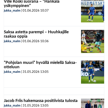
Ville Koski suorana – ”Hankala
ysikymppinen”
jukka_malm
|
01.06.2026
10:37
Saksa astetta parempi – Huuhkajille
raakaa oppia
jukka_malm
|
01.06.2026
10:36
”Pohjolan muuri” hyvällä mielellä Saksa-
otteluun
jukka_malm
|
31.05.2026
13:05
Jacob Friis hakemassa positiivista tulosta
jukka_malm
|
31.05.2026
13:05