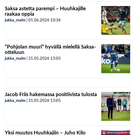
Saksa astetta parempi – Huuhkajille
raakaa oppia
jukka_malm
|
01.06.2026
10:36
”Pohjolan muuri” hyvällä mielellä Saksa-
otteluun
jukka_malm
|
31.05.2026
13:05
Jacob Friis hakemassa positiivista tulosta
jukka_malm
|
31.05.2026
13:05
Yksi muutos Huuhkajiin – Juho Kilo