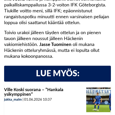
paikalliskamppailussa 3-2-voiton IFK Göteborgista.
Tiukille voitto meni, sillä IFK; epäonnistunut
rangaistuspotku minuutti ennen varsinaisen peliajan
loppua olisi saattanut kääntää ottelun.
Toivio urakoi jälleen täyden ottelun ja on pienen
tauon jälkeen noussut jälleen Häckenin
vakiomiehistöön.
Jasse Tuominen
oli mukana
Häckenin otteluryhmässä, mutta ei lopulta ollut
mukana kokoonpanossa.
LUE MYÖS:
Ville Koski suorana – ”Hankala
ysikymppinen”
jukka_malm
|
01.06.2026
10:37