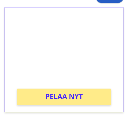
1€ = 10€ arvosta
ilmaiskierroksia ilman
kierrätystä!
Talleta 1€
Saat heti 50 ilmaiskierrosta Tuohi 1000 -
peliin (arvo 0,20€ per kierros)!
Ei kierrätysvaatimusta!
PELAA NYT