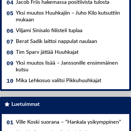
Jacob Friis hakemassa positiivista tulosta
Yksi muutos Huuhkajiin – Juho Kilo kutsuttiin
mukaan
Viljami Sinisalo fiilisteli tuplaa
Berat Sadik laittoi nappulat naulaan
Tim Sparv jättää Huuhkajat
Yksi muutos lisää – Janssonille ensimmäinen
kutsu
Mika Lehkosuo valitsi Pikkuhuuhkajat
Luetuimmat
Ville Koski suorana – ”Hankala ysikymppinen”