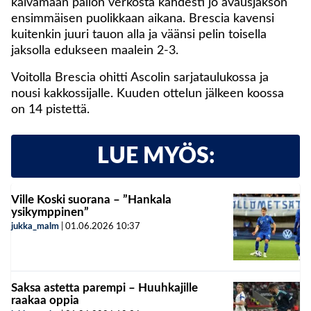
kaivamaan pallon verkosta kahdesti jo avausjakson
ensimmäisen puolikkaan aikana. Brescia kavensi
kuitenkin juuri tauon alla ja väänsi pelin toisella
jaksolla edukseen maalein 2-3.
Voitolla Brescia ohitti Ascolin sarjataulukossa ja
nousi kakkossijalle. Kuuden ottelun jälkeen koossa
on 14 pistettä.
LUE MYÖS:
Ville Koski suorana – ”Hankala
ysikymppinen”
jukka_malm
|
01.06.2026
10:37
Saksa astetta parempi – Huuhkajille
raakaa oppia