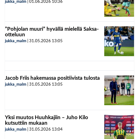
jukka_malm
|
01.06.2026
10:36
”Pohjolan muuri” hyvällä mielellä Saksa-
otteluun
jukka_malm
|
31.05.2026
13:05
Jacob Friis hakemassa positiivista tulosta
jukka_malm
|
31.05.2026
13:05
Yksi muutos Huuhkajiin – Juho Kilo
kutsuttiin mukaan
jukka_malm
|
31.05.2026
13:04