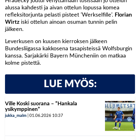
Hradecky joutui venyttämään tosissaan jo ottelun
alussa kahdesti ja aivan ottelun lopussa komea
refleksitorjunta pelasti pisteet ’Werkselfille’.
Florian
Wirtz
iski ottelun ainoan osuman tunnin pelin
jälkeen.
Leverkusen on kuusen kierroksen jälkeen
Bundesliigassa kakkosena tasapisteissä Wolfsburgin
kanssa. Sarjakärki Bayern Müncheniin on matkaa
kolme pistettä.
LUE MYÖS:
Ville Koski suorana – ”Hankala
ysikymppinen”
jukka_malm
|
01.06.2026
10:37