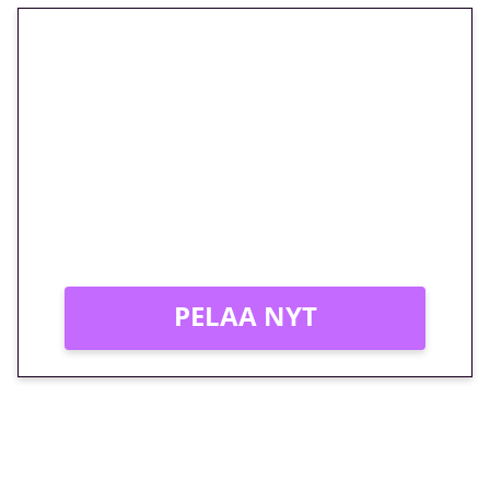
🎁 Huipputarjous jatkuu: 10
euron kierrätysvapaa
megakierros Reactoonz-
peliin – vain 1 eurolla!
Peli: Reactoonz
Vain uusille asiakkaille!
PELAA NYT