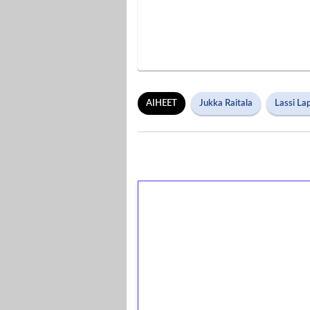
AIHEET
Jukka Raitala
Lassi La
1€ = 10€ arvosta 
kierrätystä!
Talleta 1€
Saat heti 50 ilmaiskierr
kierros)!