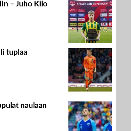
in – Juho Kilo
eli tuplaa
appulat naulaan