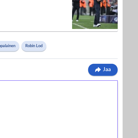
ppalainen
Robin Lod
Jaa
ilmaiskierroksia ilman
osta Tuohi 1000 -peliin (arvo 0,20€ per