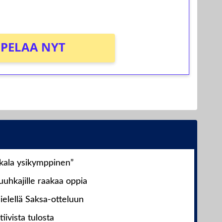
PELAA NYT
nkala ysikymppinen”
uhkajille raakaa oppia
ielellä Saksa-otteluun
iivista tulosta