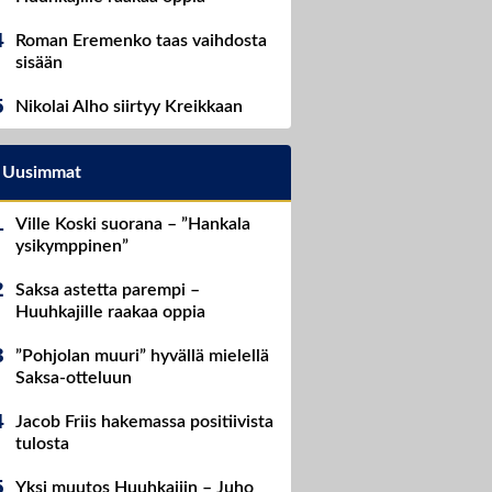
Roman Eremenko taas vaihdosta
sisään
Nikolai Alho siirtyy Kreikkaan
Uusimmat
Ville Koski suorana – ”Hankala
ysikymppinen”
Saksa astetta parempi –
Huuhkajille raakaa oppia
”Pohjolan muuri” hyvällä mielellä
Saksa-otteluun
Jacob Friis hakemassa positiivista
tulosta
Yksi muutos Huuhkajiin – Juho