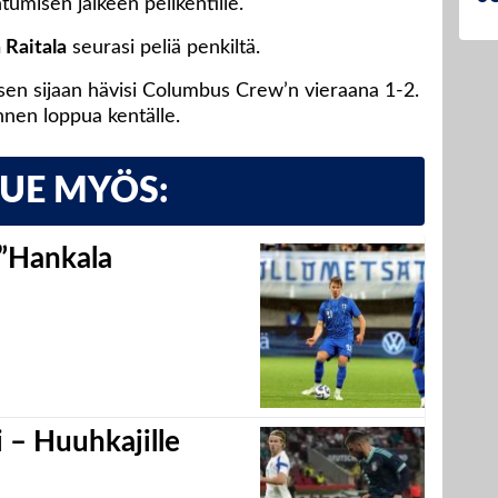
tumisen jälkeen pelikentille.
 Raitala
seurasi peliä penkiltä.
en sijaan hävisi Columbus Crew’n vieraana 1-2.
nnen loppua kentälle.
LUE MYÖS:
 ”Hankala
 – Huuhkajille