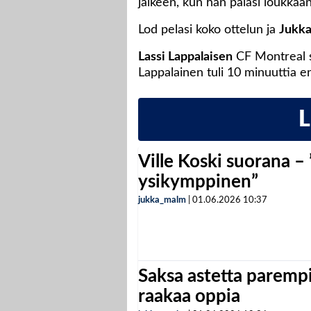
jälkeen, kun hän palasi loukkaan
Lod pelasi koko ottelun ja
Jukka
Lassi Lappalaisen
CF Montreal s
Lappalainen tuli 10 minuuttia e
Ville Koski suorana –
ysikymppinen”
jukka_malm
|
01.06.2026
10:37
Saksa astetta parempi
raakaa oppia