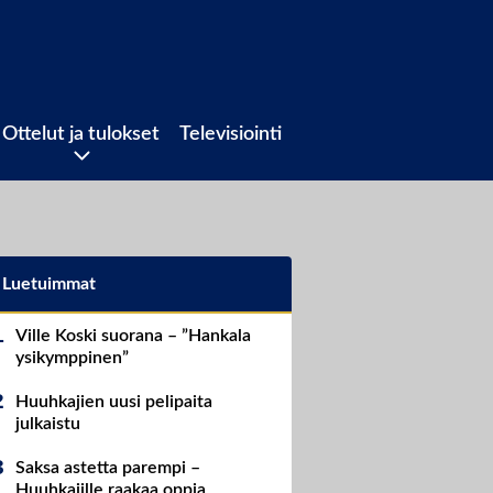
Ottelut ja tulokset
Televisiointi
Luetuimmat
Ville Koski suorana – ”Hankala
ysikymppinen”
Huuhkajien uusi pelipaita
julkaistu
Saksa astetta parempi –
Huuhkajille raakaa oppia