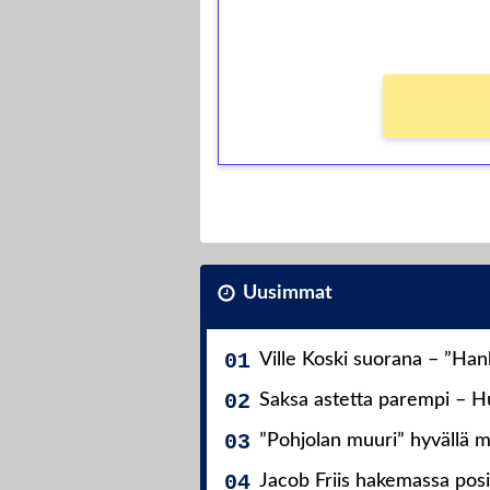
Ei kierrätysvaatimusta!
Uusimmat
Ville Koski suorana – ”Ha
Saksa astetta parempi – Hu
”Pohjolan muuri” hyvällä m
Jacob Friis hakemassa posit