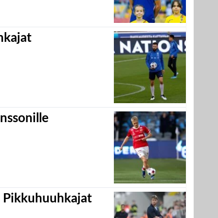
hkajat
nssonille
i Pikkuhuuhkajat