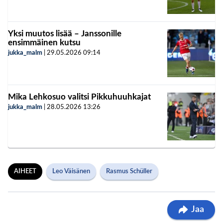
Yksi muutos lisää – Janssonille
ensimmäinen kutsu
jukka_malm
|
29.05.2026
09:14
Mika Lehkosuo valitsi Pikkuhuuhkajat
jukka_malm
|
28.05.2026
13:26
AIHEET
Leo Väisänen
Rasmus Schüller
Jaa