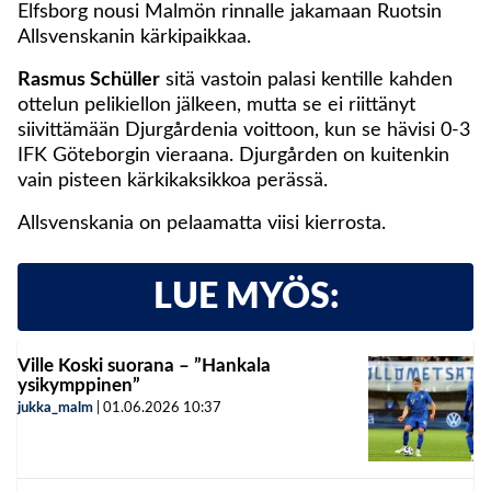
Elfsborg nousi Malmön rinnalle jakamaan Ruotsin
Allsvenskanin kärkipaikkaa.
Rasmus Schüller
sitä vastoin palasi kentille kahden
ottelun pelikiellon jälkeen, mutta se ei riittänyt
siivittämään Djurgårdenia voittoon, kun se hävisi 0-3
IFK Göteborgin vieraana. Djurgården on kuitenkin
vain pisteen kärkikaksikkoa perässä.
Allsvenskania on pelaamatta viisi kierrosta.
LUE MYÖS:
Ville Koski suorana – ”Hankala
ysikymppinen”
jukka_malm
|
01.06.2026
10:37