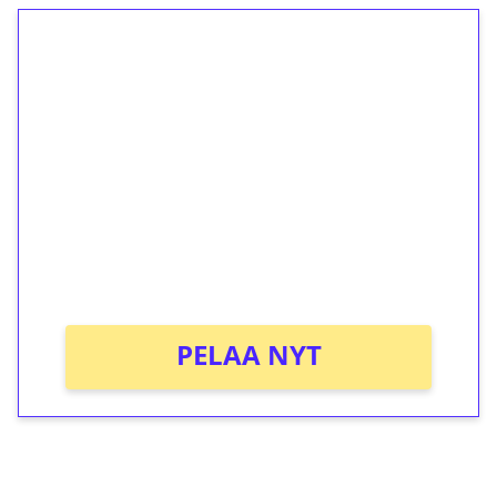
1€ = 10€ arvosta
ilmaiskierroksia ilman
kierrätystä!
Talleta 1€
Saat heti 50 ilmaiskierrosta Tuohi 1000 -
peliin (arvo 0,20€ per kierros)!
Ei kierrätysvaatimusta!
PELAA NYT