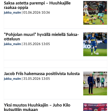
Saksa astetta parempi – Huuhkajille
raakaa oppia
jukka_malm
|
01.06.2026
10:36
”Pohjolan muuri” hyvällä mielellä Saksa-
otteluun
jukka_malm
|
31.05.2026
13:05
Jacob Friis hakemassa positiivista tulosta
jukka_malm
|
31.05.2026
13:05
Yksi muutos Huuhkajiin – Juho Kilo
kutsuttiin mukaan